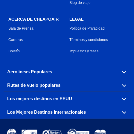
Blog de viaje
ACERCA DE CHEAPOAIR
LEGAL
Sala de Prensa
Política de Privacidad
Carreras
Términos y condiciones
Boletín
Impuestos y tasas
Aerolíneas Populares
Rutas de vuelo populares
Explora nuestras opciones de tarifas aéreas baratas por
aerolínea, con más de 500 opciones para elegir.
Los mejores destinos en EEUU
Reserva una de nuestras rutas de vuelo más populares
Aeromexico
Air Canada
con tres sencillos clics.
Los Mejores Destinos Internacionales
Air France
Encuentra boletos de avión baratos a destinos
Alaska Airlines
populares de los EEUU de costa a costa.
Atlanta a Ft Lauderdale
Chicago a Las Vegas
American Airlines
China Eastern Airlines
Consigue vuelos baratos a destinos globales en Europa,
Asia y más allá.
Ft Lauderdale a Nueva York
Los Ángeles a Las Vegas