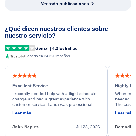
Ver todo publicaciones
¿Qué dicen nuestros clientes sobre
nuestro servicio?
Genial | 4.2 Estrellas
Basado en 34,320 reseñas
Excellent Service
Highly R
I recently needed help with a flight schedule
When my fl
change and had a great experience with
needed hel
customer service. Laura was professional,
The custom
friendly, and very helpful throughout the
calm, prof
Leer más
Leer más
process. She quickly found a solution and
throughout
kept me informed of the next steps. I truly
alternative
appreciate her excellent service.
necessary f
John Naples
Jul 28, 2026
Bernadine
excellent s