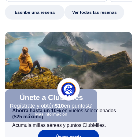
my issue.
Escribe una reseña
Ver todas las reseñas
Únete a ClubMiles
Regístrate y obtén
$10
en puntos
Ahorra hasta un 10%
en vuelos seleccionados
Más información
(
$25
máximo)
.
Acumula millas aéreas y puntos ClubMiles.