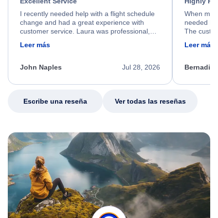
Excellent Service
Highly R
I recently needed help with a flight schedule
When my fl
change and had a great experience with
needed hel
customer service. Laura was professional,
The custom
friendly, and very helpful throughout the
calm, prof
Leer más
Leer más
process. She quickly found a solution and
throughout
kept me informed of the next steps. I truly
alternative
appreciate her excellent service.
necessary f
John Naples
Jul 28, 2026
Bernadine
excellent s
my issue.
Escribe una reseña
Ver todas las reseñas