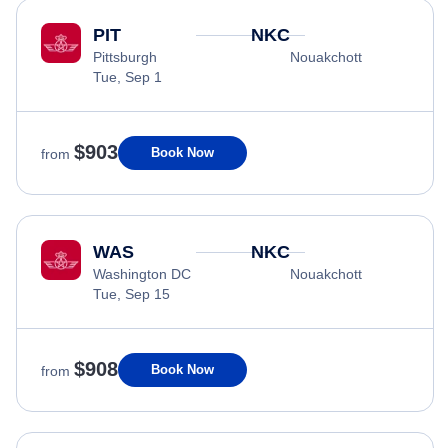
PIT
NKC
Pittsburgh
Nouakchott
Tue, Sep 1
$903
Book Now
from
WAS
NKC
Washington DC
Nouakchott
Tue, Sep 15
$908
Book Now
from