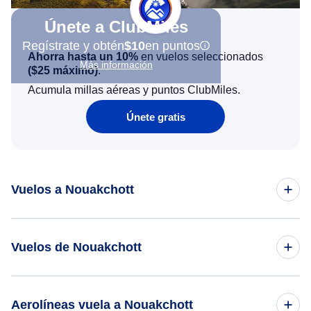
Únete a ClubMiles
Regístrate y obtén
$10
en puntos
Ahorra hasta un 10%
en vuelos seleccionados
Más información
(
$25
máximo)
.
Acumula millas aéreas y puntos ClubMiles.
Únete gratis
Vuelos a Nouakchott
Vuelos de Washington DC a Nouakchott
Vuelos de Nouakchott
Vuelos de Nueva York a Nouakchott
Vuelos de Nouakchott a Nueva York
Aerolíneas vuela a Nouakchott