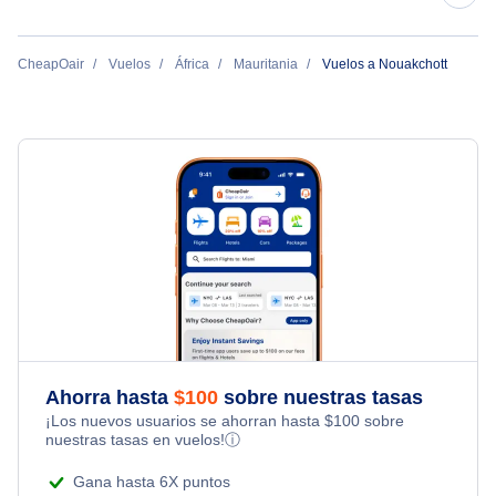
Royal Air Maroc
CheapOair
Vuelos
África
Mauritania
Vuelos a Nouakchott
Tunisair
Ahorra hasta
$
100
sobre nuestras tasas
¡Los nuevos usuarios se ahorran hasta
$
100
sobre
nuestras tasas en vuelos!
ⓘ
Gana hasta 6X puntos