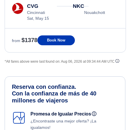
CVG
NKC
Cincinnati
Nouakchott
Sat, May 15
$1378
Book Now
from
*All fares above were last found on:
Aug 06, 2026 at 09:34:44 AM UTC
Reserva con confianza.
Con la confianza de más de 40
millones de viajeros
Promesa de Igualar Precios
ⓘ
¿Encontraste una mejor oferta? ¡La
igualamos!