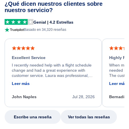
¿Qué dicen nuestros clientes sobre
nuestro servicio?
Genial | 4.2 Estrellas
Basado en 34,320 reseñas
Excellent Service
Highly R
I recently needed help with a flight schedule
When my fl
change and had a great experience with
needed hel
customer service. Laura was professional,
The custom
friendly, and very helpful throughout the
calm, prof
Leer más
Leer más
process. She quickly found a solution and
throughout
kept me informed of the next steps. I truly
alternative
appreciate her excellent service.
necessary f
John Naples
Jul 28, 2026
Bernadine
excellent s
my issue.
Escribe una reseña
Ver todas las reseñas