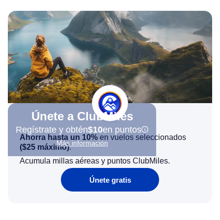
Únete a ClubMiles
Regístrate y obtén
$10
en puntos
Ahorra hasta un 10%
en vuelos seleccionados
Más información
(
$25
máximo)
.
Acumula millas aéreas y puntos ClubMiles.
Únete gratis