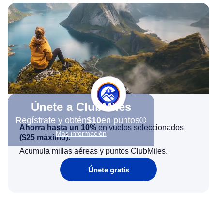
Únete a ClubMiles
Regístrate y obtén
$10
en puntos
Ahorra hasta un 10%
en vuelos seleccionados
Más información
(
$25
máximo)
.
Acumula millas aéreas y puntos ClubMiles.
Únete gratis