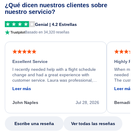
¿Qué dicen nuestros clientes sobre
nuestro servicio?
Genial | 4.2 Estrellas
Basado en 34,320 reseñas
Excellent Service
Highly R
I recently needed help with a flight schedule
When my fl
change and had a great experience with
needed hel
customer service. Laura was professional,
The custom
friendly, and very helpful throughout the
calm, prof
Leer más
Leer más
process. She quickly found a solution and
throughout
kept me informed of the next steps. I truly
alternative
appreciate her excellent service.
necessary f
John Naples
Jul 28, 2026
Bernadine
excellent s
my issue.
Escribe una reseña
Ver todas las reseñas