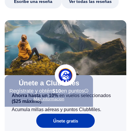
Escribe una reseña
Ver todas las reseñas
Únete a ClubMiles
Regístrate y obtén
$10
en puntos
Ahorra hasta un 10%
en vuelos seleccionados
Más información
(
$25
máximo)
.
Acumula millas aéreas y puntos ClubMiles.
Únete gratis