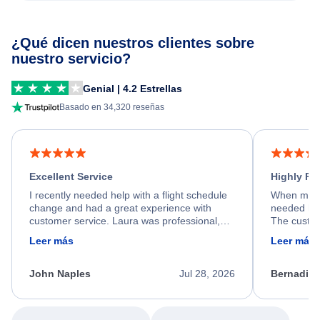
¿Qué dicen nuestros clientes sobre
nuestro servicio?
Genial | 4.2 Estrellas
Basado en 34,320 reseñas
Excellent Service
Highly R
I recently needed help with a flight schedule
When my fl
change and had a great experience with
needed hel
customer service. Laura was professional,
The custom
friendly, and very helpful throughout the
calm, prof
Leer más
Leer más
process. She quickly found a solution and
throughout
kept me informed of the next steps. I truly
alternative
appreciate her excellent service.
necessary f
John Naples
Jul 28, 2026
Bernadine
excellent s
my issue.