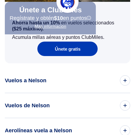
Únete a ClubMiles
Regístrate y obtén
$10
en puntos
Ahorra hasta un 10%
en vuelos seleccionados
Más información
(
$25
máximo)
.
Acumula millas aéreas y puntos ClubMiles.
Únete gratis
Vuelos a Nelson
Vuelos de Auckland a Nelson
Vuelos de Nelson
Vuelos de Christchurch a Nelson
Vuelos de Nelson a Auckland
Aerolíneas vuela a Nelson