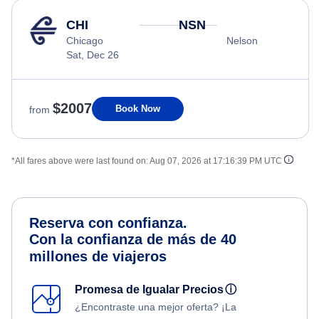
CHI
NSN
Chicago
Nelson
Sat, Dec 26
$2007
Book Now
from
*All fares above were last found on:
Aug 07, 2026 at 17:16:39 PM UTC
Reserva con confianza.
Con la confianza de más de 40
millones de viajeros
Promesa de Igualar Precios
ⓘ
¿Encontraste una mejor oferta? ¡La