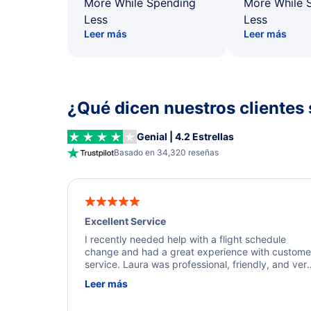
More While Spending
More While 
Less
Less
Leer más
Leer más
¿Qué dicen nuestros clientes 
Genial | 4.2 Estrellas
Basado en 34,320 reseñas
Excellent Service
I recently needed help with a flight schedule
change and had a great experience with custome
service. Laura was professional, friendly, and ver
helpful throughout the process. She quickly foun
Leer más
a solution and kept me informed of the next steps
I truly appreciate her excellent service.