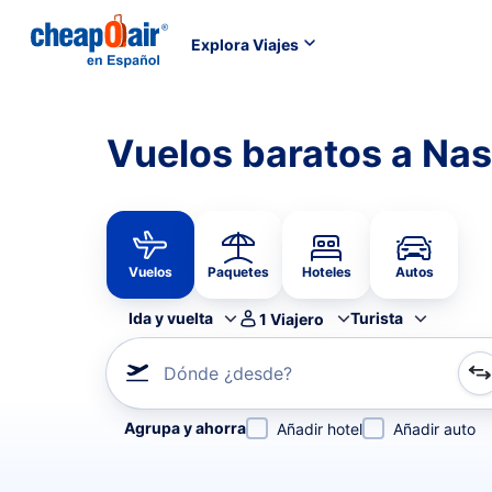
Explora Viajes
Vuelos baratos a Nas
Vuelos
Paquetes
Hoteles
Autos
Ida y vuelta
Turista
1
Viajero
Dónde ¿desde?
Refina tu búsqueda por aerolínea, por ciudad o aerop
Agrupa y ahorra
Añadir hotel
Añadir auto