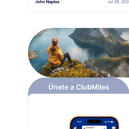
John Naples
Jul 28, 20
Únete a ClubMiles
Regístrate y obtén
$10
en puntos
Más información