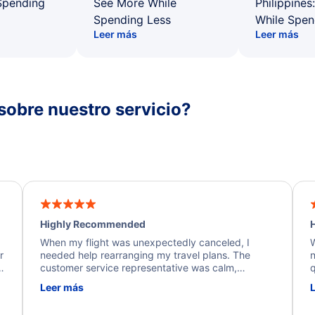
Spending
See More While
Philippines
Spending Less
While Spen
Leer más
Leer más
sobre nuestro servicio?
Highly Recommended
H
When my flight was unexpectedly canceled, I
W
r
needed help rearranging my travel plans. The
n
y
customer service representative was calm,
q
d
professional, and extremely helpful throughout the
w
Leer más
.
process. They quickly found alternative flight
b
options and assisted with the necessary follow-up.
e