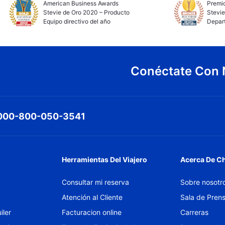
American Business Awards
Premio
Stevie de Oro 2020 – Producto
Stevie
Equipo directivo del año
Depar
Conéctate Con 
000-800-050-3541
Herramientas Del Viajero
Acerca De C
Consultar mi reserva
Sobre nosotr
Atención al Cliente
Sala de Pren
iler
Facturacion online
Carreras