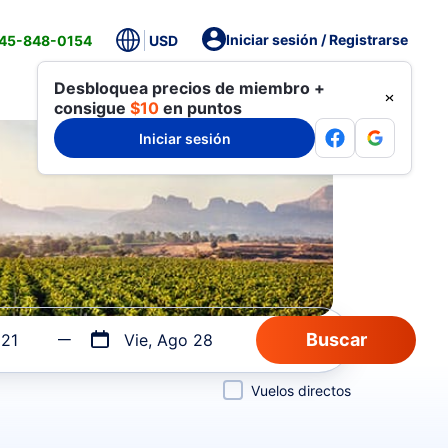
Iniciar sesión / Registrarse
845-848-0154
USD
Desbloquea precios de miembro +
consigue
$10
en puntos
Iniciar sesión
 21
Vie, Ago 28
Vuelos directos