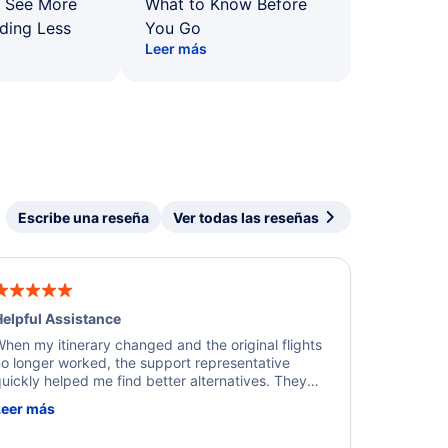
: See More
What to Know Before
ding Less
You Go
Leer más
Escribe una reseña
Ver todas las reseñas
elpful Assistance
hen my itinerary changed and the original flights
o longer worked, the support representative
uickly helped me find better alternatives. They
ere professional, courteous, and went above and
Leer más
eyond to resolve the issue. I'm grateful for the
xcellent assistance and smooth experience.