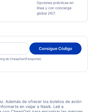
Opciones prácticas en
línea y con concierge
global 24/7.
Consigue Código
eting de CheapOair(Fareportal).
ño. Además de ofrecer los boletos de avión
nformarte en viajar a Nasik. Leé a
ta con CheapOair para encontrar las mejores