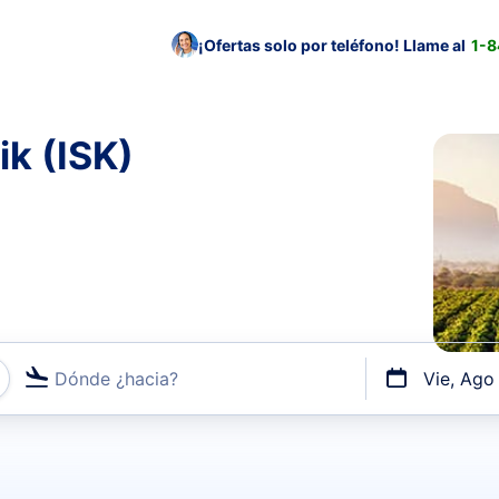
¡Ofertas solo por teléfono! Llame al
1-
ik (ISK)
Dónde ¿hacia?
Vie, Ago
uerto o por vuelos directos