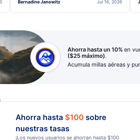
I truly appreciate the excellent support and
26
Bernadine Janowitz
Jul 16, 2026
dedication to resolving my issue.
Ahorra hasta un 10%
en vu
(
$25
máximo)
.
Acumula millas aéreas y pu
Ahorra hasta
$
100
sobre
nuestras tasas
¡Los nuevos usuarios se ahorran hasta
$
100