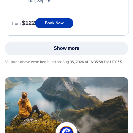
Tue, Sep 15
$122
Book Now
from
Show more
*All fares above were last found on:
Aug 05, 2026 at 16:35:58 PM UTC