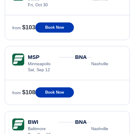
Fri, Oct 30
$103
Book Now
from
MSP
BNA
Minneapolis
Nashville
Sat, Sep 12
$108
Book Now
from
BWI
BNA
Baltimore
Nashville