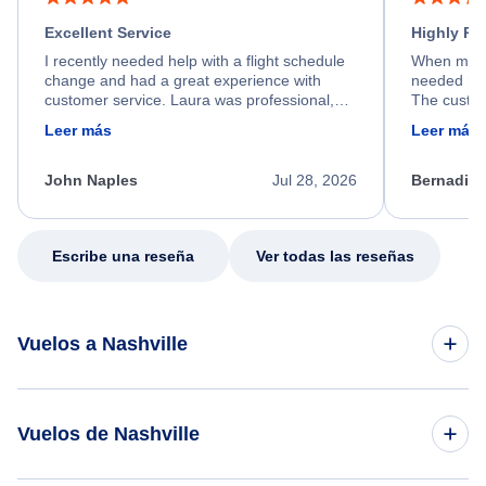
Excellent Service
Highly R
I recently needed help with a flight schedule
When my fl
change and had a great experience with
needed hel
customer service. Laura was professional,
The custom
friendly, and very helpful throughout the
calm, prof
Leer más
Leer más
process. She quickly found a solution and
throughout
kept me informed of the next steps. I truly
alternative
appreciate her excellent service.
necessary f
John Naples
Jul 28, 2026
Bernadine
excellent s
my issue.
Escribe una reseña
Ver todas las reseñas
Vuelos a Nashville
Vuelos de Mumbai a Nashville
Vuelos de Nashville
Vuelos de Londres a Nashville