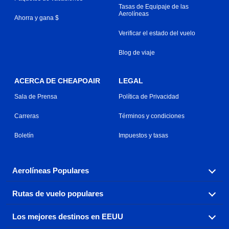
Tasas de Equipaje de las
Aerolíneas
Ahorra y gana $
Verificar el estado del vuelo
Blog de viaje
ACERCA DE CHEAPOAIR
LEGAL
Sala de Prensa
Política de Privacidad
Carreras
Términos y condiciones
Boletín
Impuestos y tasas
Aerolíneas Populares
Rutas de vuelo populares
Explora nuestras opciones de tarifas aéreas baratas por
aerolínea, con más de 500 opciones para elegir.
Los mejores destinos en EEUU
Reserva una de nuestras rutas de vuelo más populares
Aeromexico
Air Canada
con tres sencillos clics.