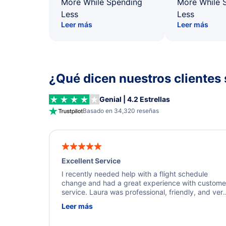
More While Spending
More While 
Less
Less
Leer más
Leer más
¿Qué dicen nuestros clientes 
Genial | 4.2 Estrellas
Basado en 34,320 reseñas
Excellent Service
I recently needed help with a flight schedule
change and had a great experience with custome
service. Laura was professional, friendly, and ver
helpful throughout the process. She quickly foun
Leer más
a solution and kept me informed of the next steps
I truly appreciate her excellent service.