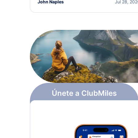
John Naples
Jul 28, 20
Únete a ClubMiles
Regístrate y obtén
$10
en puntos
Más información