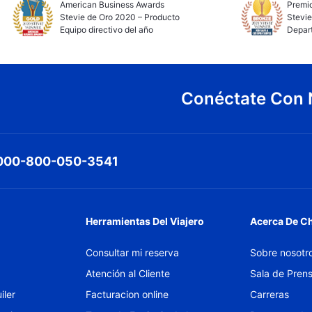
American Business Awards
Premio
Stevie de Oro 2020 – Producto
Stevie
Equipo directivo del año
Depar
Conéctate Con 
000-800-050-3541
Herramientas Del Viajero
Acerca De C
Consultar mi reserva
Sobre nosotr
Atención al Cliente
Sala de Pren
iler
Facturacion online
Carreras