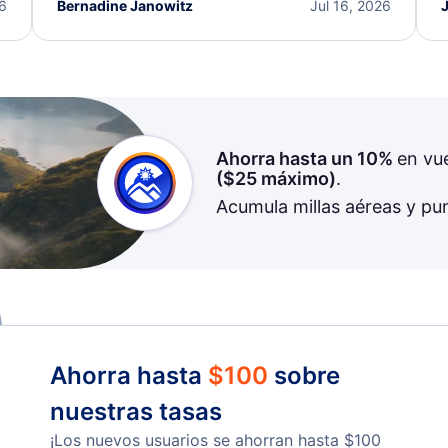
I truly appreciate the excellent support and
26
Bernadine Janowitz
Jul 16, 2026
dedication to resolving my issue.
Ahorra hasta un 10%
en vu
(
$25
máximo)
.
Acumula millas aéreas y pu
Ahorra hasta
$
100
sobre
nuestras tasas
¡Los nuevos usuarios se ahorran hasta
$
100