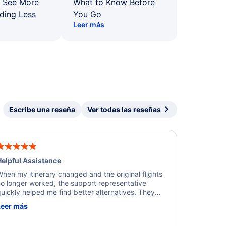
: See More
What to Know Before
ding Less
You Go
Leer más
Escribe una reseña
Ver todas las reseñas
elpful Assistance
hen my itinerary changed and the original flights
o longer worked, the support representative
uickly helped me find better alternatives. They
ere professional, courteous, and went above and
Leer más
eyond to resolve the issue. I'm grateful for the
xcellent assistance and smooth experience.