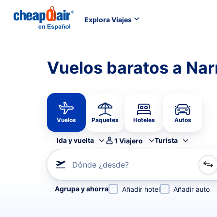
Explora Viajes
Vuelos baratos a Na
Vuelos
Paquetes
Hoteles
Autos
Ida y vuelta
Turista
1
Viajero
Dónde ¿desde?
Refina tu búsqueda por aerolínea, por ciudad o aerop
Agrupa y ahorra
Añadir hotel
Añadir auto