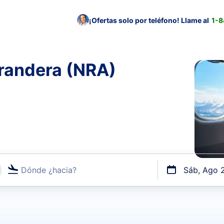
¡Ofertas solo por teléfono! Llame al
1-
rrandera (NRA)
Dónde ¿hacia?
Sáb, Ago 
uerto o por vuelos directos