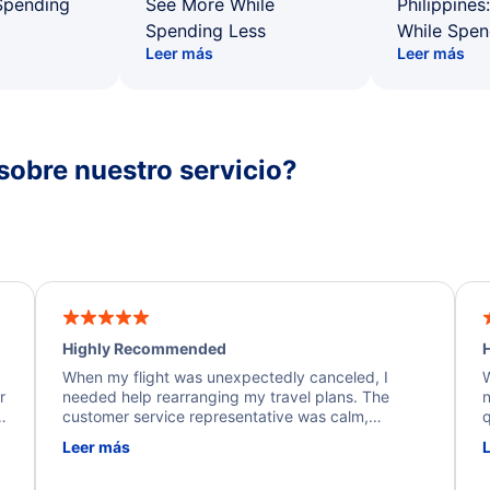
Spending
See More While
Philippines
Spending Less
While Spen
Leer más
Leer más
sobre nuestro servicio?
Highly Recommended
H
When my flight was unexpectedly canceled, I
W
r
needed help rearranging my travel plans. The
n
y
customer service representative was calm,
q
d
professional, and extremely helpful throughout the
w
Leer más
.
process. They quickly found alternative flight
b
options and assisted with the necessary follow-up.
e