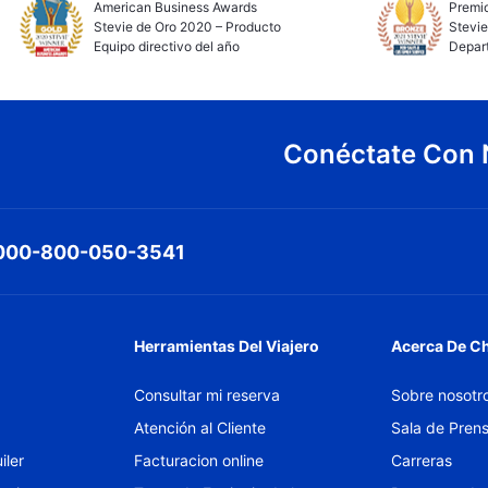
American Business Awards
Premio
Stevie de Oro 2020 – Producto
Stevie
Equipo directivo del año
Depar
Conéctate Con 
000-800-050-3541
Herramientas Del Viajero
Acerca De C
Consultar mi reserva
Sobre nosotr
Atención al Cliente
Sala de Pren
iler
Facturacion online
Carreras