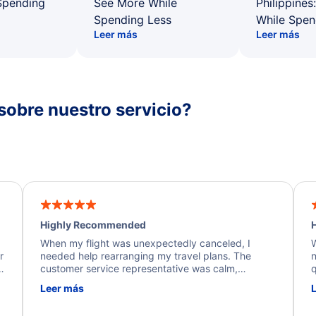
Spending
See More While
Philippines
Spending Less
While Spen
Leer más
Leer más
sobre nuestro servicio?
Highly Recommended
H
When my flight was unexpectedly canceled, I
W
r
needed help rearranging my travel plans. The
n
y
customer service representative was calm,
q
d
professional, and extremely helpful throughout the
w
Leer más
.
process. They quickly found alternative flight
b
options and assisted with the necessary follow-up.
e