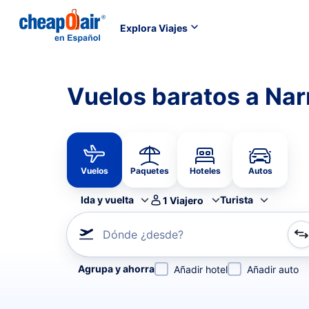
Explora Viajes
Vuelos baratos a Nar
Vuelos
Paquetes
Hoteles
Autos
Ida y vuelta
Turista
1
Viajero
Dónde ¿desde?
Refina tu búsqueda por aerolínea, por ciudad o aerop
Agrupa y ahorra
Añadir hotel
Añadir auto