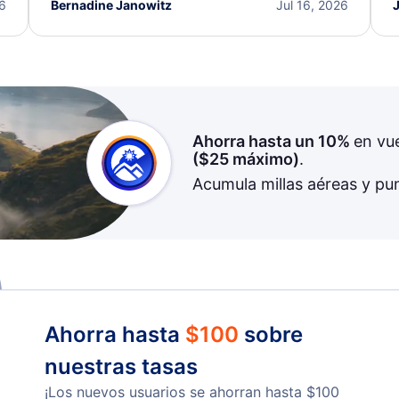
I truly appreciate the excellent support and
26
Bernadine Janowitz
Jul 16, 2026
dedication to resolving my issue.
Ahorra hasta un 10%
en vu
(
$25
máximo)
.
Acumula millas aéreas y pu
Ahorra hasta
$
100
sobre
nuestras tasas
¡Los nuevos usuarios se ahorran hasta
$
100