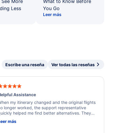
: See More
What to Know Before
ding Less
You Go
Leer más
Escribe una reseña
Ver todas las reseñas
elpful Assistance
hen my itinerary changed and the original flights
o longer worked, the support representative
uickly helped me find better alternatives. They
ere professional, courteous, and went above and
Leer más
eyond to resolve the issue. I'm grateful for the
xcellent assistance and smooth experience.