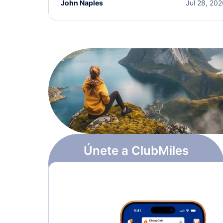
John Naples
Jul 28, 20
Únete a ClubMiles
Regístrate y obtén
$10
en puntos
Más información