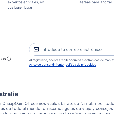
expertos en viajes, en
aéreas para ahorrar.
cualquier lugar
sas.
ⓘ
Al registrarte, aceptas recibir correos electrónicos de mark
Aviso de consentimiento
política de privacidad
stralia
on CheapOair. Ofrecemos vuelos baratos a Narrabri por todo
les de todo el mundo, ofrecemos guías de viaje y consejos p
o lo que hay para ver y hacer en tu próximo viaje, y cuen