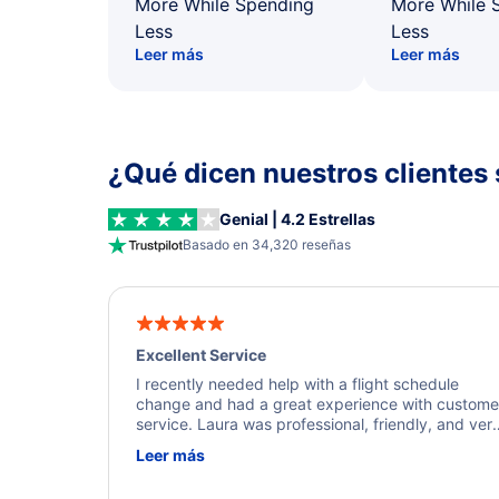
More While Spending
More While 
Less
Less
Leer más
Leer más
¿Qué dicen nuestros clientes 
Genial | 4.2 Estrellas
Basado en 34,320 reseñas
Excellent Service
I recently needed help with a flight schedule
change and had a great experience with custome
service. Laura was professional, friendly, and ver
helpful throughout the process. She quickly foun
Leer más
a solution and kept me informed of the next steps
I truly appreciate her excellent service.