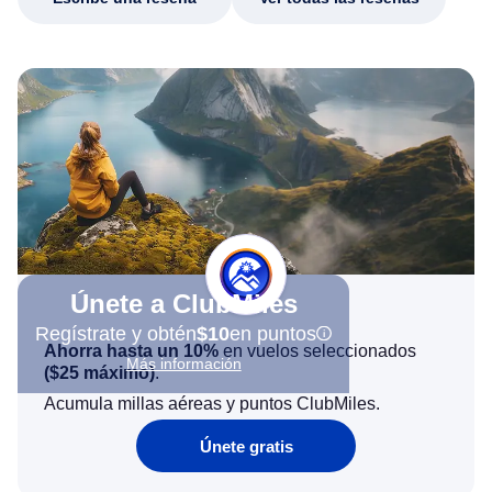
Únete a ClubMiles
Regístrate y obtén
$10
en puntos
Ahorra hasta un 10%
en vuelos seleccionados
Más información
(
$25
máximo)
.
Acumula millas aéreas y puntos ClubMiles.
Únete gratis