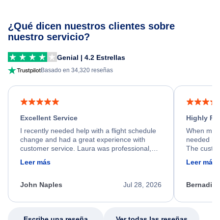
¿Qué dicen nuestros clientes sobre
nuestro servicio?
Genial | 4.2 Estrellas
Basado en 34,320 reseñas
Excellent Service
Highly R
I recently needed help with a flight schedule
When my fl
change and had a great experience with
needed hel
customer service. Laura was professional,
The custom
friendly, and very helpful throughout the
calm, prof
Leer más
Leer más
process. She quickly found a solution and
throughout
kept me informed of the next steps. I truly
alternative
appreciate her excellent service.
necessary f
John Naples
Jul 28, 2026
Bernadine
excellent s
my issue.
Escribe una reseña
Ver todas las reseñas