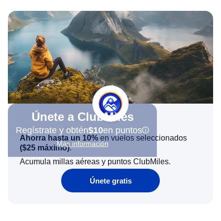
Únete a ClubMiles
Regístrate y obtén
$10
en puntos
Ahorra hasta un 10%
en vuelos seleccionados
Más información
(
$25
máximo)
.
Acumula millas aéreas y puntos ClubMiles.
Únete gratis