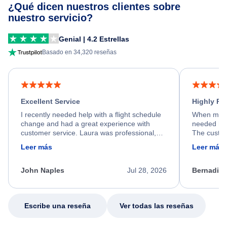
¿Qué dicen nuestros clientes sobre
nuestro servicio?
Genial | 4.2 Estrellas
Basado en 34,320 reseñas
Excellent Service
Highly R
I recently needed help with a flight schedule
When my fl
change and had a great experience with
needed hel
customer service. Laura was professional,
The custom
friendly, and very helpful throughout the
calm, prof
Leer más
Leer más
process. She quickly found a solution and
throughout
kept me informed of the next steps. I truly
alternative
appreciate her excellent service.
necessary f
John Naples
Jul 28, 2026
Bernadine
excellent s
my issue.
Escribe una reseña
Ver todas las reseñas