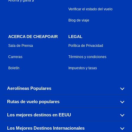
Ahorra y gana $
Verificar el estado del vuelo
Blog de viaje
ACERCA DE CHEAPOAIR
LEGAL
Sala de Prensa
Política de Privacidad
Carreras
Términos y condiciones
Boletín
Impuestos y tasas
Aerolíneas Populares
Rutas de vuelo populares
Explora nuestras opciones de tarifas aéreas baratas por
aerolínea, con más de 500 opciones para elegir.
Los mejores destinos en EEUU
Reserva una de nuestras rutas de vuelo más populares
Aeromexico
Air Canada
con tres sencillos clics.
Los Mejores Destinos Internacionales
Air France
Encuentra boletos de avión baratos a destinos
Alaska Airlines