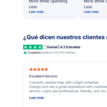
More While Spending
More While 
Less
Less
Leer más
Leer más
¿Qué dicen nuestros clientes 
Genial | 4.2 Estrellas
Basado en 34,320 reseñas
Excellent Service
I recently needed help with a flight schedule
change and had a great experience with custome
service. Laura was professional, friendly, and ver
helpful throughout the process. She quickly foun
Leer más
a solution and kept me informed of the next steps
I truly appreciate her excellent service.