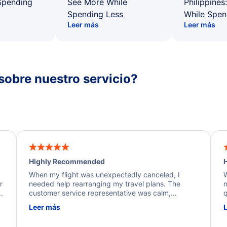
Spending
See More While
Philippines
Spending Less
While Spen
Leer más
Leer más
sobre nuestro servicio?
Highly Recommended
H
When my flight was unexpectedly canceled, I
W
r
needed help rearranging my travel plans. The
n
y
customer service representative was calm,
q
d
professional, and extremely helpful throughout the
w
Leer más
.
process. They quickly found alternative flight
b
options and assisted with the necessary follow-up.
e