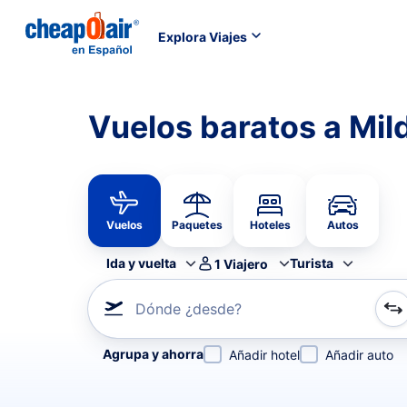
Explora Viajes
Vuelos baratos a Mil
Vuelos
Paquetes
Hoteles
Autos
Ida y vuelta
Turista
1
Viajero
Dónde ¿desde?
Refina tu búsqueda por aerolínea, por ciudad o aerop
Agrupa y ahorra
Añadir hotel
Añadir auto