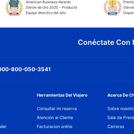
American Business Awards
Premio
Stevie de Oro 2020 – Producto
Stevie
Equipo directivo del año
Depar
Conéctate Con 
000-800-050-3541
Herramientas Del Viajero
Acerca De C
Consultar mi reserva
Sobre nosotr
Atención al Cliente
Sala de Pren
iler
Facturacion online
Carreras