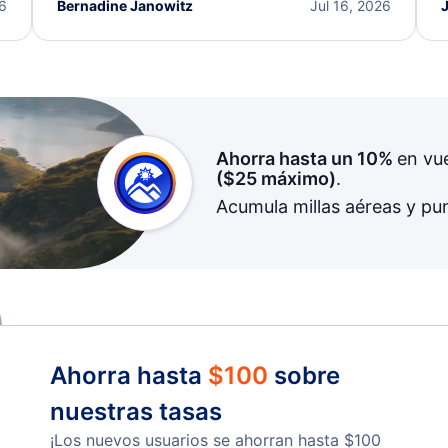
I truly appreciate the excellent support and
26
Bernadine Janowitz
Jul 16, 2026
dedication to resolving my issue.
Ahorra hasta un 10%
en vu
(
$25
máximo)
.
Acumula millas aéreas y pu
Ahorra hasta
$
100
sobre
nuestras tasas
¡Los nuevos usuarios se ahorran hasta
$
100