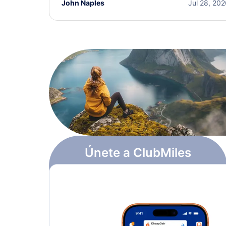
John Naples
Jul 28, 20
Únete a ClubMiles
Regístrate y obtén
$10
en puntos
Más información