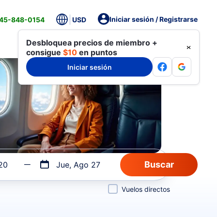
Iniciar sesión / Registrarse
845-848-0154
USD
Desbloquea precios de miembro +
consigue
$10
en puntos
Iniciar sesión
20
Jue, Ago 27
Vuelos directos