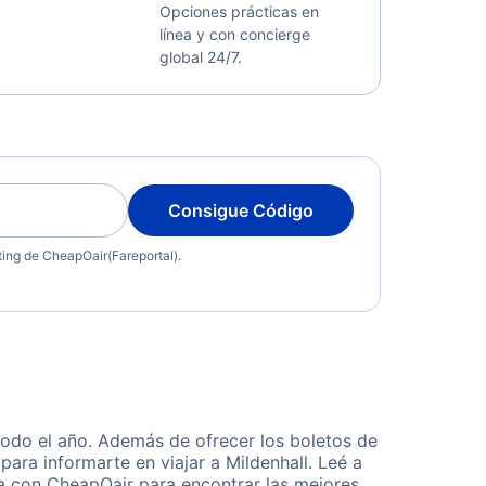
Opciones prácticas en
línea y con concierge
global 24/7.
Consigue Código
eting de CheapOair(Fareportal).
todo el año. Además de ofrecer los boletos de
ara informarte en viajar a Mildenhall. Leé a
ta con CheapOair para encontrar las mejores