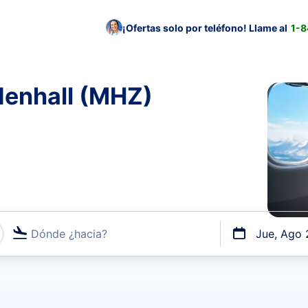
¡Ofertas solo por teléfono! Llame al
1-
denhall (MHZ)
Dónde ¿hacia?
Jue, Ago 
uerto o por vuelos directos