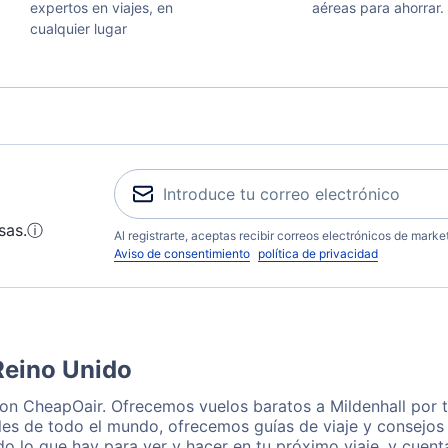
expertos en viajes, en
aéreas para ahorrar.
cualquier lugar
sas.
ⓘ
Al registrarte, aceptas recibir correos electrónicos de mark
Aviso de consentimiento
política de privacidad
Reino Unido
 con CheapOair. Ofrecemos vuelos baratos a Mildenhall por 
les de todo el mundo, ofrecemos guías de viaje y consejos p
o lo que hay para ver y hacer en tu próximo viaje, y cuen