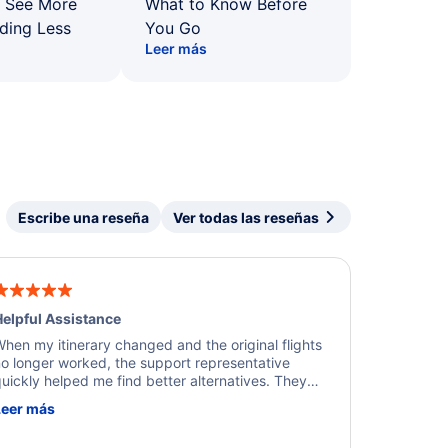
: See More
What to Know Before
ding Less
You Go
Leer más
Escribe una reseña
Ver todas las reseñas
elpful Assistance
hen my itinerary changed and the original flights
o longer worked, the support representative
uickly helped me find better alternatives. They
ere professional, courteous, and went above and
Leer más
eyond to resolve the issue. I'm grateful for the
xcellent assistance and smooth experience.