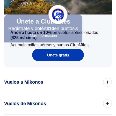
Únete a ClubMiles
Regístrate y obtén
$10
en puntos
Ahorra hasta un 10%
en vuelos seleccionados
Más información
(
$25
máximo)
.
Acumula millas aéreas y puntos ClubMiles.
Únete gratis
Vuelos a Mikonos
Vuelos de Nueva York a Mikonos
Vuelos de Mikonos
Vuelos de Rome a Mikonos