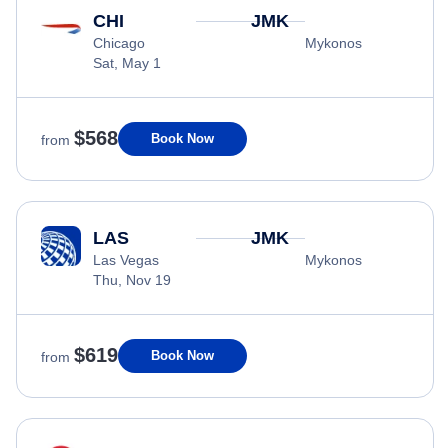
CHI
JMK
Chicago
Mykonos
Sat, May 1
$568
Book Now
from
LAS
JMK
Las Vegas
Mykonos
Thu, Nov 19
$619
Book Now
from