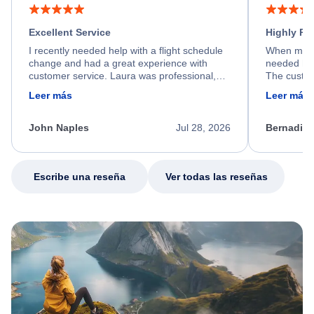
Excellent Service
Highly R
I recently needed help with a flight schedule
When my fl
change and had a great experience with
needed hel
customer service. Laura was professional,
The custom
friendly, and very helpful throughout the
calm, prof
Leer más
Leer más
process. She quickly found a solution and
throughout
kept me informed of the next steps. I truly
alternative
appreciate her excellent service.
necessary f
John Naples
Jul 28, 2026
Bernadine
excellent s
my issue.
Escribe una reseña
Ver todas las reseñas