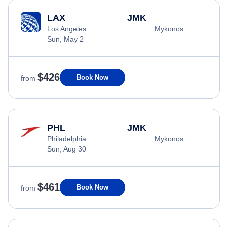
LAX
JMK
Los Angeles
Mykonos
Sun, May 2
$426
Book Now
from
PHL
JMK
Philadelphia
Mykonos
Sun, Aug 30
$461
Book Now
from