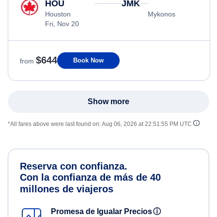
HOU
JMK
Houston
Mykonos
Fri, Nov 20
$644
Book Now
from
Show more
*All fares above were last found on:
Aug 06, 2026 at 22:51:55 PM UTC
Reserva con confianza.
Con la confianza de más de 40
millones de viajeros
Promesa de Igualar Precios
ⓘ