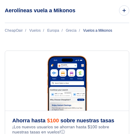
Vuelos de Mikonos a París
Aerolíneas vuela a Mikonos
Vuelos de Londres a Mikonos
Vuelos de Mikonos a Venecia
Vuelos de Tel Aviv a Mikonos
Aegean Airlines
CheapOair
Vuelos
Europa
Grecia
Vuelos a Mikonos
Air Senegal International
Ahorra hasta
$
100
sobre nuestras tasas
¡Los nuevos usuarios se ahorran hasta
$
100
sobre
nuestras tasas en vuelos!
ⓘ