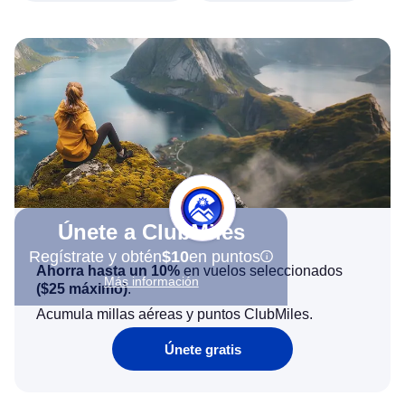
Únete a ClubMiles
Regístrate y obtén
$10
en puntos
Ahorra hasta un 10%
en vuelos seleccionados
Más información
(
$25
máximo)
.
Acumula millas aéreas y puntos ClubMiles.
Únete gratis