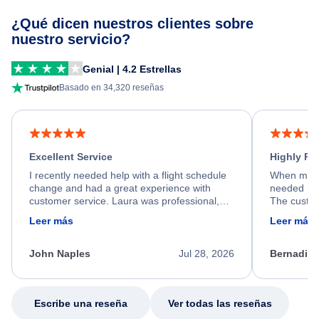
¿Qué dicen nuestros clientes sobre
nuestro servicio?
Genial | 4.2 Estrellas
Basado en 34,320 reseñas
Excellent Service
Highly R
I recently needed help with a flight schedule
When my fl
change and had a great experience with
needed hel
customer service. Laura was professional,
The custom
friendly, and very helpful throughout the
calm, prof
Leer más
Leer más
process. She quickly found a solution and
throughout
kept me informed of the next steps. I truly
alternative
appreciate her excellent service.
necessary f
John Naples
Jul 28, 2026
Bernadine
excellent s
my issue.
Escribe una reseña
Ver todas las reseñas