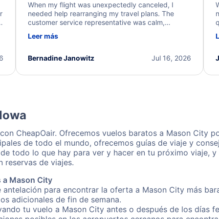
When my flight was unexpectedly canceled, I
W
r
needed help rearranging my travel plans. The
n
y
customer service representative was calm,
q
d
professional, and extremely helpful throughout the
w
Leer más
.
process. They quickly found alternative flight
b
options and assisted with the necessary follow-up.
e
I truly appreciate the excellent support and
26
Bernadine Janowitz
Jul 16, 2026
dedication to resolving my issue.
 Iowa
 con CheapOair. Ofrecemos vuelos baratos a Mason City po
ipales de todo el mundo, ofrecemos guías de viaje y consej
de todo lo que hay para ver y hacer en tu próximo viaje, y
 reservas de viajes.
s a Mason City
 antelación para encontrar la oferta a Mason City más bara
gos adicionales de fin de semana.
rvando tu vuelo a Mason City antes o después de los días fe