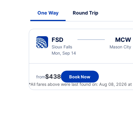
One Way
Round Trip
FSD
MCW
Sioux Falls
Mason City
Mon, Sep 14
$438
from
Book Now
*All fares above were last found on:
Aug 08, 2026 at