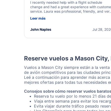
I recently needed help with a flight schedule
change and had a great experience with custome
service. Laura was professional, friendly, and ver
helpful throughout the process. She quickly foun
Leer más
a solution and kept me informed of the next steps
I truly appreciate her excellent service.
John Naples
Jul 28, 20
Reserve vuelos a Mason City,
Vuelos a Mason City siempre están a la venta
de avión competitivos para las ciudades princ
Leé a continuación para aprender más acerca 
mejores ofertas para todas tus necesidades en
Consejos sobre cómo reservar vuelos barato
Reserva tu vuelo por lo menos 21 días de
Viaja entre semana para evitar los recar
Evita viajar durante tráfico pesado rese