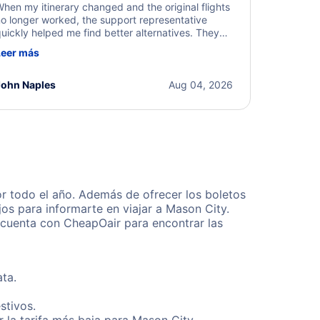
hen my itinerary changed and the original flights
o longer worked, the support representative
uickly helped me find better alternatives. They
ere professional, courteous, and went above and
Leer más
eyond to resolve the issue. I'm grateful for the
xcellent assistance and smooth experience.
John Naples
Aug 04, 2026
r todo el año. Además de ofrecer los boletos
os para informarte en viajar a Mason City.
 cuenta con CheapOair para encontrar las
ta.
stivos.