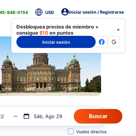
Iniciar sesión / Registrarse
845-848-0154
USD
Desbloquea precios de miembro +
consigue
$10
en puntos
Iniciar sesión
22
Sáb, Ago 29
Vuelos directos