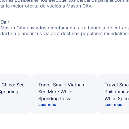
iones posibles en los aeropuertos cercanos para encontrar
rar la mejor oferta de vuelos a Mason City.
pOair
 Mason City enviados directamente a tu bandeja de entrada
yudarte a planear tus viajes a destinos populares mundial
 China: See
Travel Smart Vietnam:
Travel Sma
Spending
See More While
Philippines
Spending Less
While Spen
Leer más
Leer más