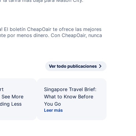
 la tarifa más baja para Mason City.
! El boletín CheapOair te ofrece las mejores
mente por menos dinero. Con CheapOair, nunca
Ver todo publicaciones
rt
Singapore Travel Brief:
: See More
What to Know Before
ding Less
You Go
Leer más