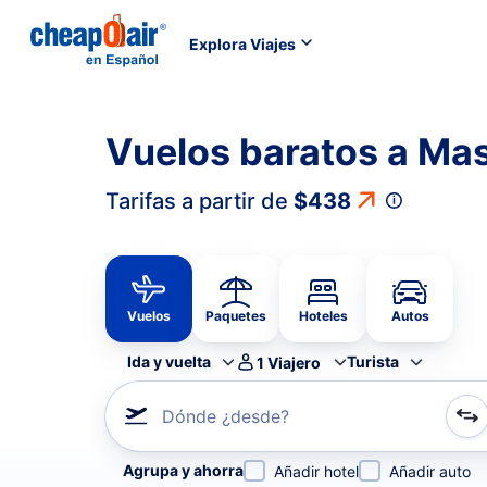
Explora Viajes
Vuelos baratos a Ma
Tarifas a partir de
$438
Vuelos
Paquetes
Hoteles
Autos
Ida y vuelta
Turista
1
Viajero
Dónde ¿desde?
Refina tu búsqueda por aerolínea, por ciudad o aerop
Agrupa y ahorra
Añadir hotel
Añadir auto