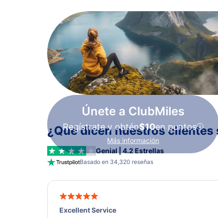
Únete a ClubMiles
Regístrate y obtén
$10
en puntos
¿Qué dicen nuestros clientes 
Más información
Genial | 4.2 Estrellas
Basado en 34,320 reseñas
Excellent Service