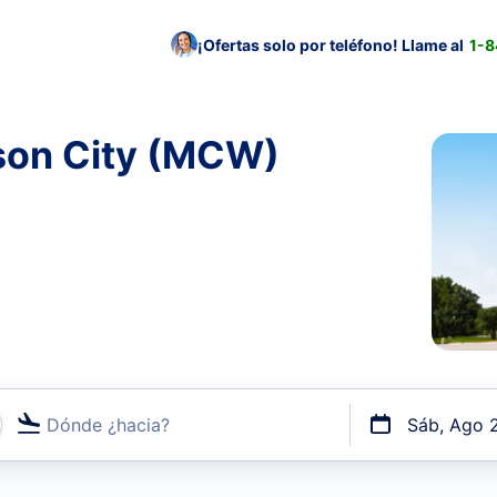
¡Ofertas solo por teléfono! Llame al
1-
son City (MCW)
Dónde ¿hacia?
Sáb, Ago 
uerto o por vuelos directos