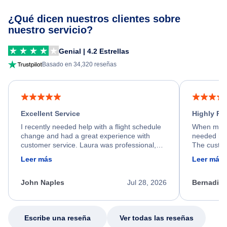
¿Qué dicen nuestros clientes sobre
nuestro servicio?
Genial | 4.2 Estrellas
Basado en 34,320 reseñas
Excellent Service
Highly R
I recently needed help with a flight schedule
When my fl
change and had a great experience with
needed hel
customer service. Laura was professional,
The custom
friendly, and very helpful throughout the
calm, prof
Leer más
Leer más
process. She quickly found a solution and
throughout
kept me informed of the next steps. I truly
alternative
appreciate her excellent service.
necessary f
John Naples
Jul 28, 2026
Bernadine
excellent s
my issue.
Escribe una reseña
Ver todas las reseñas