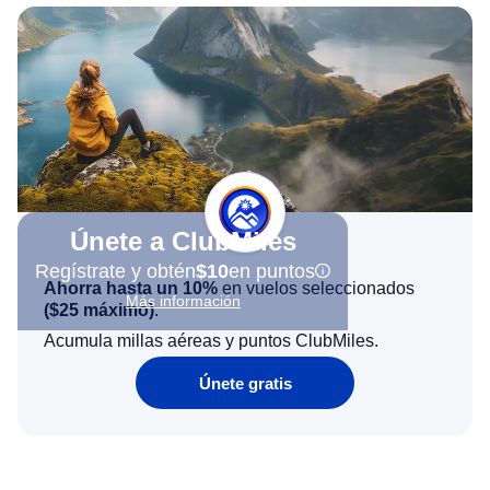
Únete a ClubMiles
Regístrate y obtén
$10
en puntos
Ahorra hasta un 10%
en vuelos seleccionados
Más información
(
$25
máximo)
.
Acumula millas aéreas y puntos ClubMiles.
Únete gratis