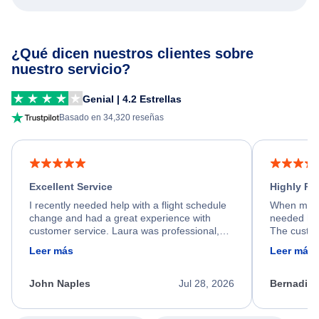
¿Qué dicen nuestros clientes sobre
nuestro servicio?
Genial | 4.2 Estrellas
Basado en 34,320 reseñas
Excellent Service
Highly R
I recently needed help with a flight schedule
When my fl
change and had a great experience with
needed hel
customer service. Laura was professional,
The custom
friendly, and very helpful throughout the
calm, prof
Leer más
Leer más
process. She quickly found a solution and
throughout
kept me informed of the next steps. I truly
alternative
appreciate her excellent service.
necessary f
John Naples
Jul 28, 2026
Bernadine
excellent s
my issue.