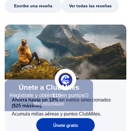
Escribe una reseña
Ver todas las reseñas
Únete a ClubMiles
Regístrate y obtén
$10
en puntos
Ahorra hasta un 10%
en vuelos seleccionados
Más información
(
$25
máximo)
.
Acumula millas aéreas y puntos ClubMiles.
Únete gratis