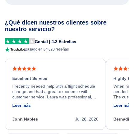
¿Qué dicen nuestros clientes sobre
nuestro servicio?
Genial | 4.2 Estrellas
Basado en 34,320 reseñas
Excellent Service
Highly R
I recently needed help with a flight schedule
When my fl
change and had a great experience with
needed hel
customer service. Laura was professional,
The custom
friendly, and very helpful throughout the
calm, prof
Leer más
Leer más
process. She quickly found a solution and
throughout
kept me informed of the next steps. I truly
alternative
appreciate her excellent service.
necessary f
John Naples
Jul 28, 2026
Bernadine
excellent s
my issue.