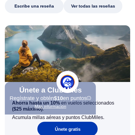
Escribe una reseña
Ver todas las reseñas
Únete a ClubMiles
Regístrate y obtén
$10
en puntos
Ahorra hasta un 10%
en vuelos seleccionados
Más información
(
$25
máximo)
.
Acumula millas aéreas y puntos ClubMiles.
Únete gratis