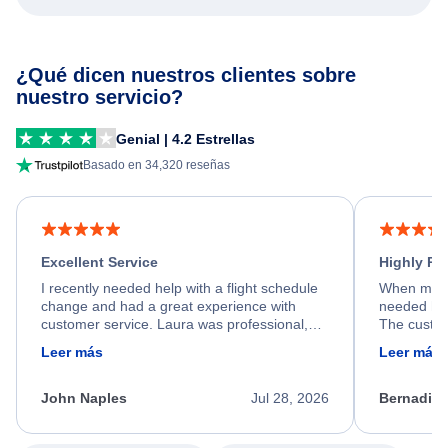
¿Qué dicen nuestros clientes sobre
nuestro servicio?
Genial | 4.2 Estrellas
Basado en 34,320 reseñas
Excellent Service
Highly R
I recently needed help with a flight schedule
When my fl
change and had a great experience with
needed hel
customer service. Laura was professional,
The custom
friendly, and very helpful throughout the
calm, prof
Leer más
Leer más
process. She quickly found a solution and
throughout
kept me informed of the next steps. I truly
alternative
appreciate her excellent service.
necessary f
John Naples
Jul 28, 2026
Bernadine
excellent s
my issue.