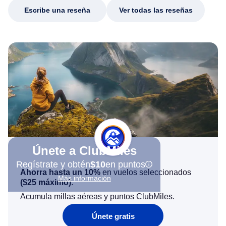
Escribe una reseña
Ver todas las reseñas
Únete a ClubMiles
Regístrate y obtén
$10
en puntos
Ahorra hasta un 10%
en vuelos seleccionados
Más información
(
$25
máximo)
.
Acumula millas aéreas y puntos ClubMiles.
Únete gratis