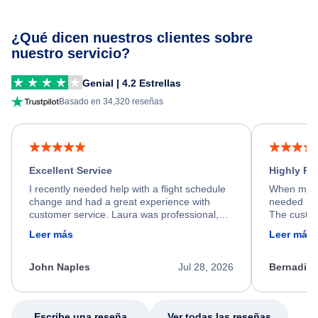
¿Qué dicen nuestros clientes sobre
nuestro servicio?
Genial | 4.2 Estrellas
Basado en 34,320 reseñas
Excellent Service
Highly R
I recently needed help with a flight schedule
When my fl
change and had a great experience with
needed hel
customer service. Laura was professional,
The custom
friendly, and very helpful throughout the
calm, prof
Leer más
Leer más
process. She quickly found a solution and
throughout
kept me informed of the next steps. I truly
alternative
appreciate her excellent service.
necessary f
John Naples
Jul 28, 2026
Bernadine
excellent s
my issue.
Escribe una reseña
Ver todas las reseñas