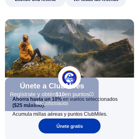
Únete a ClubMiles
Regístrate y obtén
$10
en puntos
Ahorra hasta un 10%
en vuelos seleccionados
Más información
(
$25
máximo)
.
Acumula millas aéreas y puntos ClubMiles.
Únete gratis