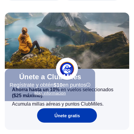
Únete a ClubMiles
Regístrate y obtén
$10
en puntos
Ahorra hasta un 10%
en vuelos seleccionados
Más información
(
$25
máximo)
.
Acumula millas aéreas y puntos ClubMiles.
Únete gratis