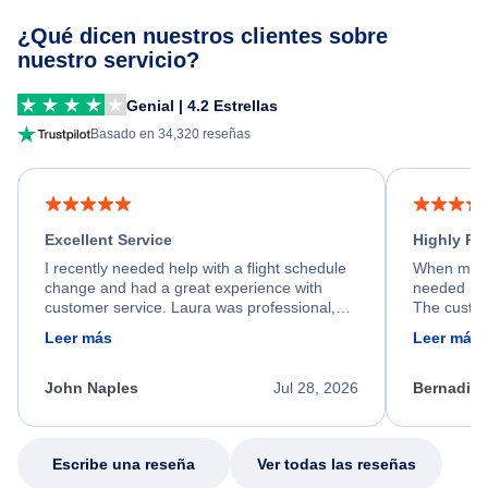
¿Qué dicen nuestros clientes sobre
nuestro servicio?
Genial | 4.2 Estrellas
Basado en 34,320 reseñas
Excellent Service
Highly R
I recently needed help with a flight schedule
When my fl
change and had a great experience with
needed hel
customer service. Laura was professional,
The custom
friendly, and very helpful throughout the
calm, prof
Leer más
Leer más
process. She quickly found a solution and
throughout
kept me informed of the next steps. I truly
alternative
appreciate her excellent service.
necessary f
John Naples
Jul 28, 2026
Bernadine
excellent s
my issue.
Escribe una reseña
Ver todas las reseñas