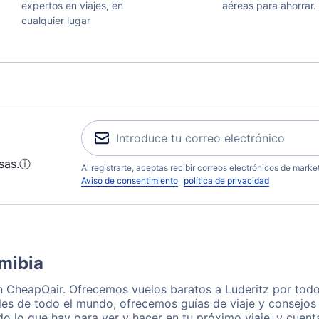
expertos en viajes, en
aéreas para ahorrar.
cualquier lugar
sas.
ⓘ
Al registrarte, aceptas recibir correos electrónicos de mark
Aviso de consentimiento
política de privacidad
amibia
on CheapOair. Ofrecemos vuelos baratos a Luderitz por todo
les de todo el mundo, ofrecemos guías de viaje y consejos p
o lo que hay para ver y hacer en tu próximo viaje, y cuen