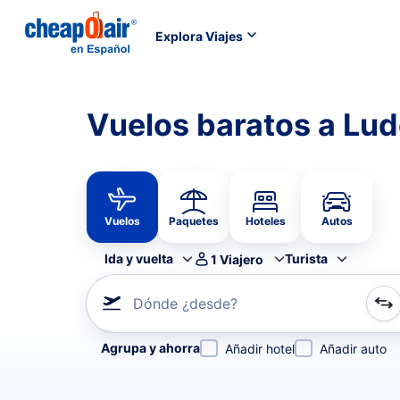
Explora Viajes
Vuelos baratos a Lud
Vuelos
Paquetes
Hoteles
Autos
Ida y vuelta
Turista
1
Viajero
Dónde ¿desde?
Refina tu búsqueda por aerolínea, por ciudad o aerop
Agrupa y ahorra
Añadir hotel
Añadir auto