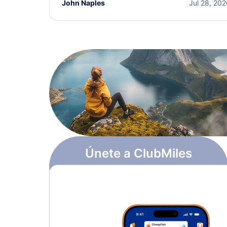
John Naples
Jul 28, 20
Únete a ClubMiles
Regístrate y obtén
$10
en puntos
Más información