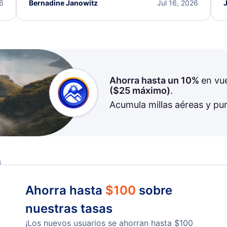
I truly appreciate the excellent support and
26
Bernadine Janowitz
Jul 16, 2026
dedication to resolving my issue.
Ahorra hasta un 10%
en vu
(
$25
máximo)
.
Acumula millas aéreas y pu
Ahorra hasta
$
100
sobre
nuestras tasas
¡Los nuevos usuarios se ahorran hasta
$
100