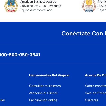
American Business Awards
Premio
Stevie de Oro 2020 – Producto
Stevie
Equipo directivo del año
Depar
Conéctate Con 
000-800-050-3541
Herramientas Del Viajero
Acerca De C
Consultar mi reserva
Sobre nosotr
Atención al Cliente
Sala de Pren
iler
Facturacion online
Carreras