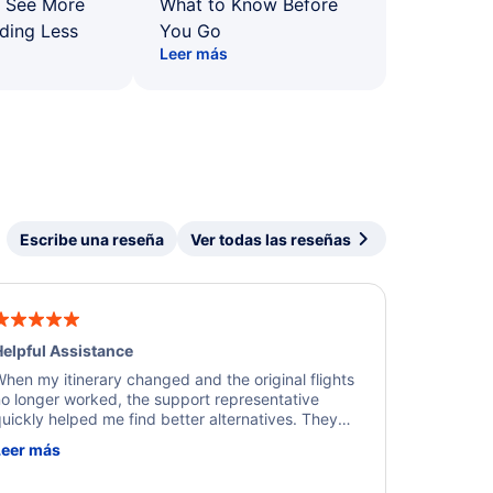
: See More
What to Know Before
ding Less
You Go
Leer más
Escribe una reseña
Ver todas las reseñas
elpful Assistance
hen my itinerary changed and the original flights
o longer worked, the support representative
uickly helped me find better alternatives. They
ere professional, courteous, and went above and
Leer más
eyond to resolve the issue. I'm grateful for the
xcellent assistance and smooth experience.