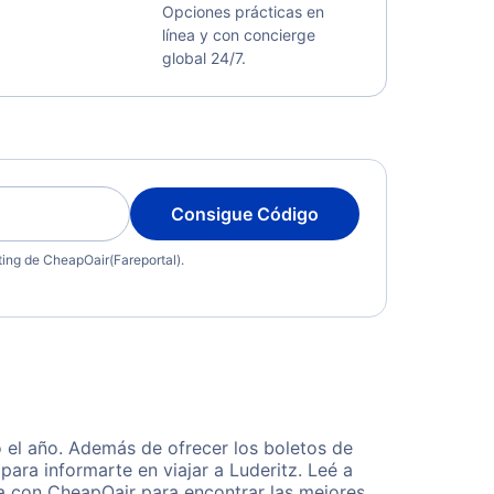
Opciones prácticas en
línea y con concierge
global 24/7.
Consigue Código
eting de CheapOair(Fareportal).
 el año. Además de ofrecer los boletos de
ara informarte en viajar a Luderitz. Leé a
ta con CheapOair para encontrar las mejores