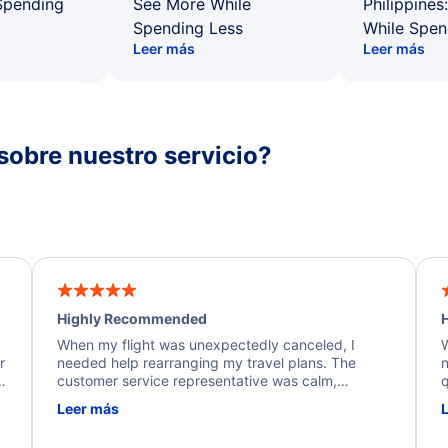
Spending
See More While
Philippines
Spending Less
While Spen
Leer más
Leer más
sobre nuestro servicio?
Highly Recommended
H
When my flight was unexpectedly canceled, I
W
r
needed help rearranging my travel plans. The
n
y
customer service representative was calm,
q
d
professional, and extremely helpful throughout the
w
Leer más
.
process. They quickly found alternative flight
b
options and assisted with the necessary follow-up.
e