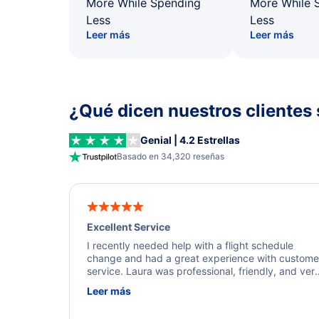
More While Spending
More While 
Less
Less
Leer más
Leer más
¿Qué dicen nuestros clientes 
Genial | 4.2 Estrellas
Basado en 34,320 reseñas
Excellent Service
I recently needed help with a flight schedule
change and had a great experience with custome
service. Laura was professional, friendly, and ver
helpful throughout the process. She quickly foun
Leer más
a solution and kept me informed of the next steps
I truly appreciate her excellent service.