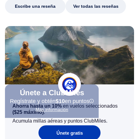
Escribe una reseña
Ver todas las reseñas
Únete a ClubMiles
Regístrate y obtén
$10
en puntos
Ahorra hasta un 10%
en vuelos seleccionados
Más información
(
$25
máximo)
.
Acumula millas aéreas y puntos ClubMiles.
Únete gratis