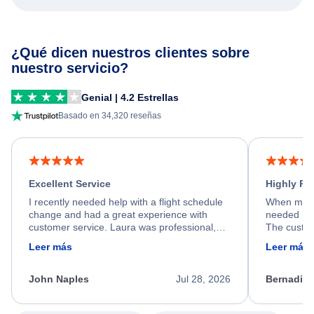
¿Qué dicen nuestros clientes sobre
nuestro servicio?
Genial | 4.2 Estrellas
Basado en 34,320 reseñas
Excellent Service
Highly R
I recently needed help with a flight schedule
When my fl
change and had a great experience with
needed hel
customer service. Laura was professional,
The custom
friendly, and very helpful throughout the
calm, prof
Leer más
Leer más
process. She quickly found a solution and
throughout
kept me informed of the next steps. I truly
alternative
appreciate her excellent service.
necessary f
John Naples
Jul 28, 2026
Bernadine
excellent s
my issue.