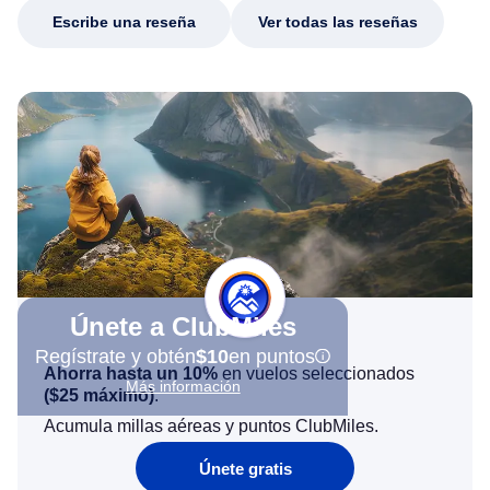
Escribe una reseña
Ver todas las reseñas
Únete a ClubMiles
Regístrate y obtén
$10
en puntos
Ahorra hasta un 10%
en vuelos seleccionados
Más información
(
$25
máximo)
.
Acumula millas aéreas y puntos ClubMiles.
Únete gratis