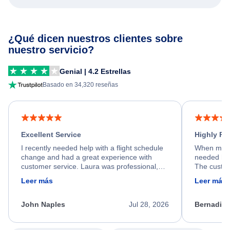
¿Qué dicen nuestros clientes sobre
nuestro servicio?
Genial | 4.2 Estrellas
Basado en 34,320 reseñas
Excellent Service
Highly R
I recently needed help with a flight schedule
When my fl
change and had a great experience with
needed hel
customer service. Laura was professional,
The custom
friendly, and very helpful throughout the
calm, prof
Leer más
Leer más
process. She quickly found a solution and
throughout
kept me informed of the next steps. I truly
alternative
appreciate her excellent service.
necessary f
John Naples
Jul 28, 2026
Bernadine
excellent s
my issue.