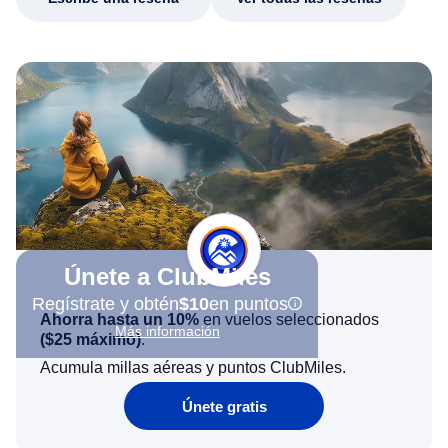
Únete a ClubMiles
Regístrate y obtén
$10
en puntos
Ahorra hasta un 10%
en vuelos seleccionados
Más información
(
$25
máximo)
.
Acumula millas aéreas y puntos ClubMiles.
Únete gratis