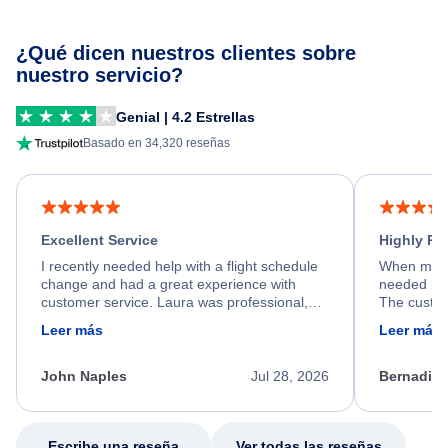
¿Qué dicen nuestros clientes sobre
nuestro servicio?
Genial | 4.2 Estrellas
Basado en 34,320 reseñas
Excellent Service
Highly R
I recently needed help with a flight schedule
When my fl
change and had a great experience with
needed hel
customer service. Laura was professional,
The custom
friendly, and very helpful throughout the
calm, prof
Leer más
Leer más
process. She quickly found a solution and
throughout
kept me informed of the next steps. I truly
alternative
appreciate her excellent service.
necessary f
John Naples
Jul 28, 2026
Bernadine
excellent s
my issue.
Escribe una reseña
Ver todas las reseñas