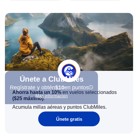
Únete a ClubMiles
Regístrate y obtén
$10
en puntos
Ahorra hasta un 10%
en vuelos seleccionados
Más información
(
$25
máximo)
.
Acumula millas aéreas y puntos ClubMiles.
Únete gratis