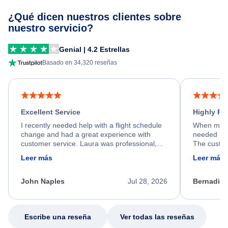
¿Qué dicen nuestros clientes sobre
nuestro servicio?
Genial | 4.2 Estrellas
Basado en 34,320 reseñas
Excellent Service
Highly R
I recently needed help with a flight schedule
When my fl
change and had a great experience with
needed hel
customer service. Laura was professional,
The custom
friendly, and very helpful throughout the
calm, prof
Leer más
Leer más
process. She quickly found a solution and
throughout
kept me informed of the next steps. I truly
alternative
appreciate her excellent service.
necessary f
John Naples
Jul 28, 2026
Bernadine
excellent s
my issue.
Escribe una reseña
Ver todas las reseñas