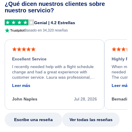
¿Qué dicen nuestros clientes sobre
nuestro servicio?
Genial | 4.2 Estrellas
Basado en 34,320 reseñas
Excellent Service
Highly R
I recently needed help with a flight schedule
When my fl
change and had a great experience with
needed hel
customer service. Laura was professional,
The custom
friendly, and very helpful throughout the
calm, prof
Leer más
Leer más
process. She quickly found a solution and
throughout
kept me informed of the next steps. I truly
alternative
appreciate her excellent service.
necessary f
John Naples
Jul 28, 2026
Bernadine
excellent s
my issue.
Escribe una reseña
Ver todas las reseñas