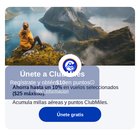
Únete a ClubMiles
Regístrate y obtén
$10
en puntos
Ahorra hasta un 10%
en vuelos seleccionados
Más información
(
$25
máximo)
.
Acumula millas aéreas y puntos ClubMiles.
Únete gratis