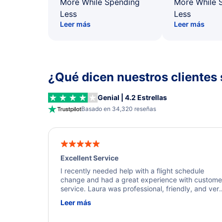
More While Spending
More While 
Less
Less
Leer más
Leer más
¿Qué dicen nuestros clientes 
Genial | 4.2 Estrellas
Basado en 34,320 reseñas
Excellent Service
I recently needed help with a flight schedule
change and had a great experience with custome
service. Laura was professional, friendly, and ver
helpful throughout the process. She quickly foun
Leer más
a solution and kept me informed of the next steps
I truly appreciate her excellent service.