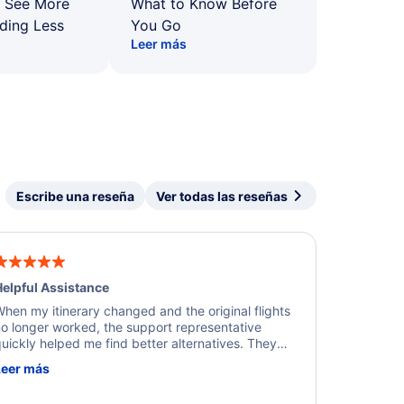
: See More
What to Know Before
ding Less
You Go
Leer más
Escribe una reseña
Ver todas las reseñas
elpful Assistance
hen my itinerary changed and the original flights
o longer worked, the support representative
uickly helped me find better alternatives. They
ere professional, courteous, and went above and
Leer más
eyond to resolve the issue. I'm grateful for the
xcellent assistance and smooth experience.