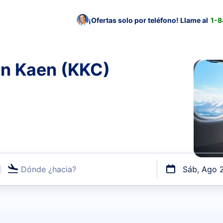
¡Ofertas solo por teléfono! Llame al
1-
on Kaen (KKC)
Dónde ¿hacia?
Sáb, Ago 
uerto o por vuelos directos