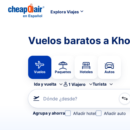
Explora Viajes
Vuelos baratos a Kh
Vuelos
Paquetes
Hoteles
Autos
Ida y vuelta
Turista
1
Viajero
Dónde ¿desde?
Refina tu búsqueda por aerolínea, por ciudad o aerop
Agrupa y ahorra
Añadir hotel
Añadir auto