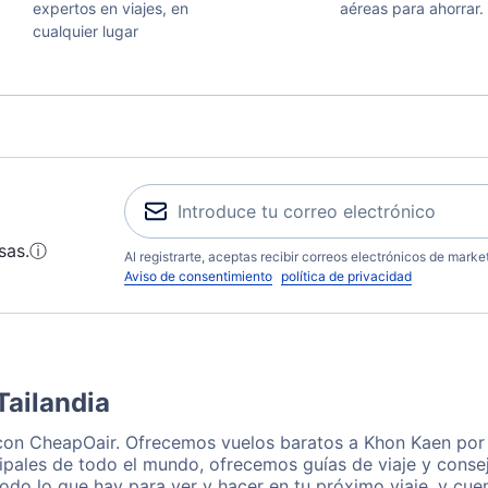
expertos en viajes, en
aéreas para ahorrar.
cualquier lugar
sas.
ⓘ
Al registrarte, aceptas recibir correos electrónicos de mark
Aviso de consentimiento
política de privacidad
Tailandia
con CheapOair. Ofrecemos vuelos baratos a Khon Kaen por 
ipales de todo el mundo, ofrecemos guías de viaje y consej
odo lo que hay para ver y hacer en tu próximo viaje, y cu