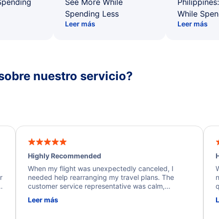
Spending
See More While
Philippines
Spending Less
While Spen
Leer más
Leer más
sobre nuestro servicio?
Highly Recommended
H
When my flight was unexpectedly canceled, I
W
r
needed help rearranging my travel plans. The
n
y
customer service representative was calm,
q
d
professional, and extremely helpful throughout the
w
Leer más
.
process. They quickly found alternative flight
b
options and assisted with the necessary follow-up.
e