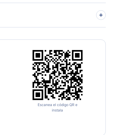
Escanea el código QR e
instala