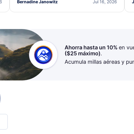
I truly appreciate the excellent support and
26
Bernadine Janowitz
Jul 16, 2026
dedication to resolving my issue.
Ahorra hasta un 10%
en vu
(
$25
máximo)
.
Acumula millas aéreas y pu