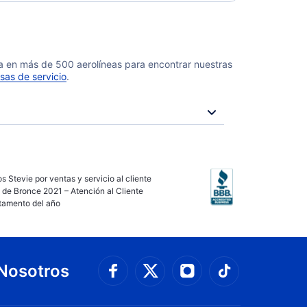
da en más de 500 aerolíneas para encontrar nuestras
sas de servicio
.
s Stevie por ventas y servicio al cliente
 de Bronce 2021 – Atención al Cliente
tamento del año
Nosotros
Conéctate con Faceboo
Connect with 
Conéctate con Twit
Conéctate