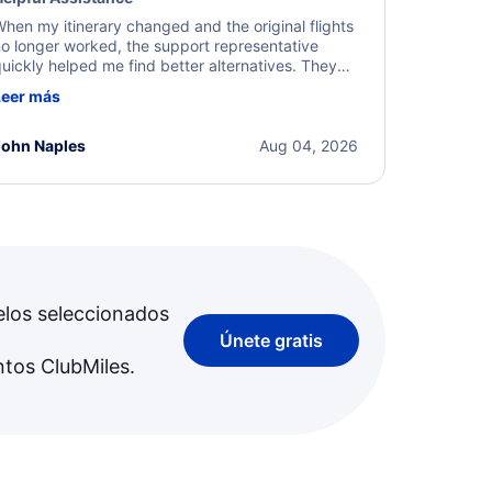
hen my itinerary changed and the original flights
o longer worked, the support representative
uickly helped me find better alternatives. They
ere professional, courteous, and went above and
Leer más
eyond to resolve the issue. I'm grateful for the
xcellent assistance and smooth experience.
John Naples
Aug 04, 2026
elos seleccionados
Únete gratis
ntos ClubMiles.