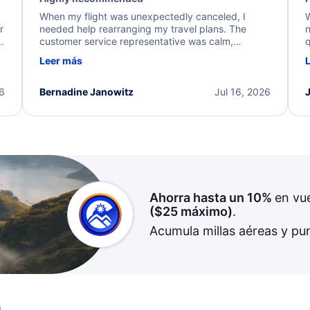
When my flight was unexpectedly canceled, I
W
r
needed help rearranging my travel plans. The
n
y
customer service representative was calm,
q
d
professional, and extremely helpful throughout the
w
Leer más
.
process. They quickly found alternative flight
b
options and assisted with the necessary follow-up.
e
I truly appreciate the excellent support and
26
Bernadine Janowitz
Jul 16, 2026
dedication to resolving my issue.
Ahorra hasta un 10%
en vu
(
$25
máximo)
.
Acumula millas aéreas y pu