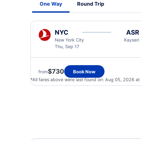
One Way
Round Trip
NYC
ASR
New York City
Kayseri
Thu, Sep 17
$730
from
Book Now
*All fares above were last found on:
Aug 05, 2026 at