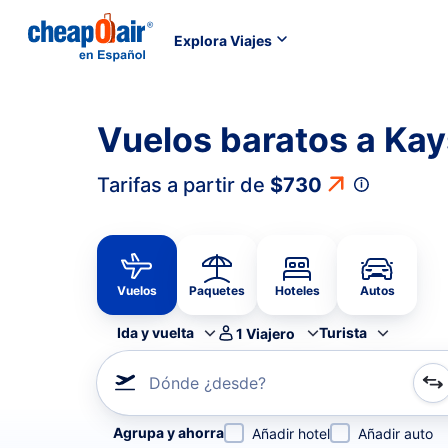
Explora Viajes
Vuelos baratos a Kay
Tarifas a partir de
$730
Vuelos
Paquetes
Hoteles
Autos
Ida y vuelta
Turista
1
Viajero
Dónde ¿desde?
Refina tu búsqueda por aerolínea, por ciudad o aerop
Agrupa y ahorra
Añadir hotel
Añadir auto