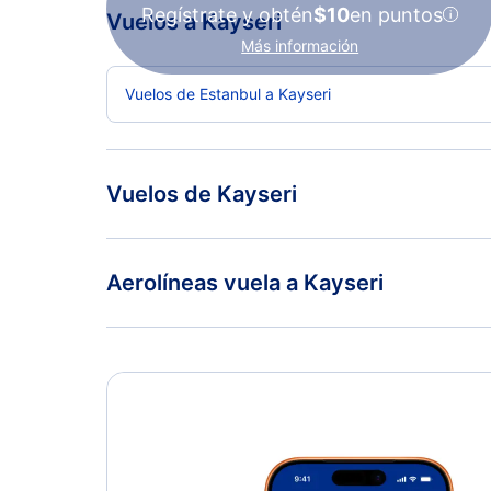
Regístrate y obtén
$10
en puntos
Vuelos a Kayseri
Más información
Vuelos de Estanbul a Kayseri
Vuelos de Kayseri
Vuelos de Kayseri a Estanbul
Aerolíneas vuela a Kayseri
Air Fiji