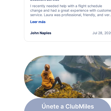
I recently needed help with a flight schedule
change and had a great experience with custome
service. Laura was professional, friendly, and ver
helpful throughout the process. She quickly foun
Leer más
a solution and kept me informed of the next steps
I truly appreciate her excellent service.
John Naples
Jul 28, 20
Únete a ClubMiles