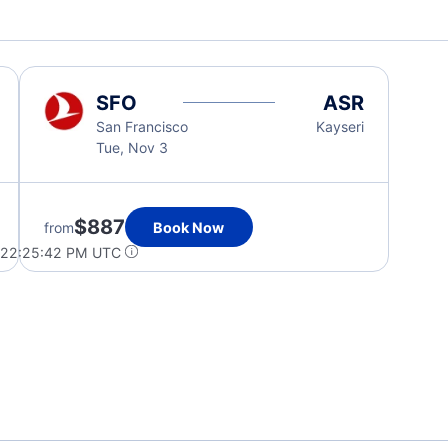
SFO
ASR
San Francisco
Kayseri
Tue, Nov 3
$887
from
Book Now
 22:25:42 PM UTC