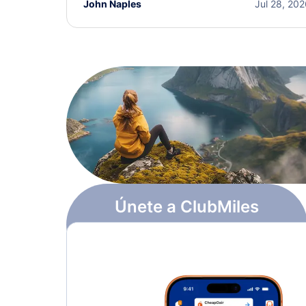
John Naples
Jul 28, 20
Únete a ClubMiles
Regístrate y obtén
$10
en puntos
Más información