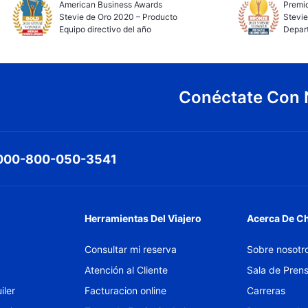
American Business Awards
Premio
Stevie de Oro 2020 – Producto
Stevie
Equipo directivo del año
Depar
Conéctate Con 
000-800-050-3541
Herramientas Del Viajero
Acerca De C
Consultar mi reserva
Sobre nosotr
Atención al Cliente
Sala de Pren
iler
Facturacion online
Carreras