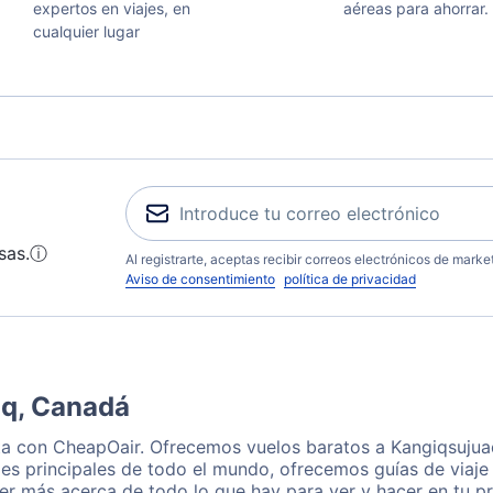
expertos en viajes, en
aéreas para ahorrar.
cualquier lugar
sas.
ⓘ
Al registrarte, aceptas recibir correos electrónicos de mark
Aviso de consentimiento
política de privacidad
aq, Canadá
ta con CheapOair. Ofrecemos vuelos baratos a Kangiqsujua
es principales de todo el mundo, ofrecemos guías de viaje 
er más acerca de todo lo que hay para ver y hacer en tu p