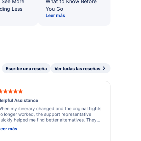
: See More
What to Know Before
ding Less
You Go
Leer más
Escribe una reseña
Ver todas las reseñas
elpful Assistance
hen my itinerary changed and the original flights
o longer worked, the support representative
uickly helped me find better alternatives. They
ere professional, courteous, and went above and
Leer más
eyond to resolve the issue. I'm grateful for the
xcellent assistance and smooth experience.