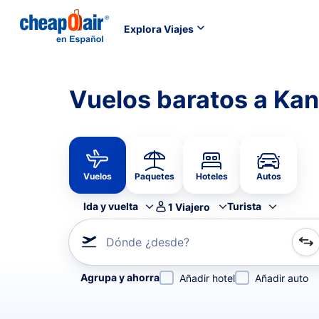
Explora Viajes
Vuelos baratos a Ka
Vuelos
Paquetes
Hoteles
Autos
Ida y vuelta
Turista
1
Viajero
Dónde ¿desde?
Refina tu búsqueda por aerolínea, por ciudad o aerop
Agrupa y ahorra
Añadir hotel
Añadir auto