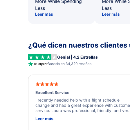
More While Spending
More While 
Less
Less
Leer más
Leer más
¿Qué dicen nuestros clientes 
Genial | 4.2 Estrellas
Basado en 34,320 reseñas
Excellent Service
I recently needed help with a flight schedule
change and had a great experience with custome
service. Laura was professional, friendly, and ver
helpful throughout the process. She quickly foun
Leer más
a solution and kept me informed of the next steps
I truly appreciate her excellent service.