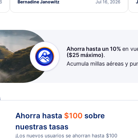
I truly appreciate the excellent support and
26
Bernadine Janowitz
Jul 16, 2026
dedication to resolving my issue.
Ahorra hasta un 10%
en vu
(
$25
máximo)
.
Acumula millas aéreas y pu
Ahorra hasta
$
100
sobre
nuestras tasas
¡Los nuevos usuarios se ahorran hasta
$
100