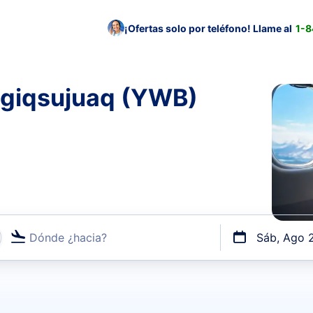
¡Ofertas solo por teléfono! Llame al
1-
ngiqsujuaq (YWB)
Dónde ¿hacia?
Sáb, Ago 
uerto o por vuelos directos