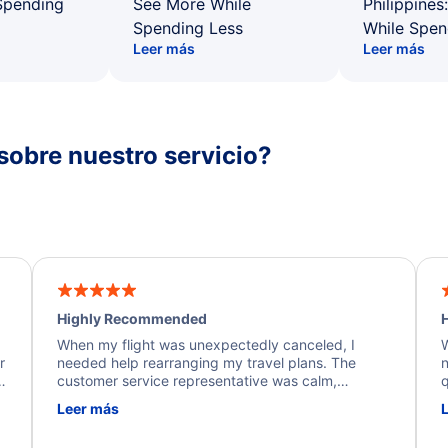
Spending
See More While
Philippines
Spending Less
While Spen
Leer más
Leer más
sobre nuestro servicio?
Highly Recommended
H
When my flight was unexpectedly canceled, I
W
r
needed help rearranging my travel plans. The
n
y
customer service representative was calm,
q
d
professional, and extremely helpful throughout the
w
Leer más
.
process. They quickly found alternative flight
b
options and assisted with the necessary follow-up.
e