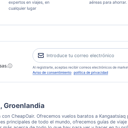
expertos en viajes, en
aéreas para ahorrar.
cualquier lugar
sas.
ⓘ
Al registrarte, aceptas recibir correos electrónicos de mark
Aviso de consentimiento
política de privacidad
, Groenlandia
a con CheapOair. Ofrecemos vuelos baratos a Kangaatsiaq 
es principales de todo el mundo, ofrecemos guías de viaje 
r más acerca de todo lo que hay para ver y hacer en tu pr