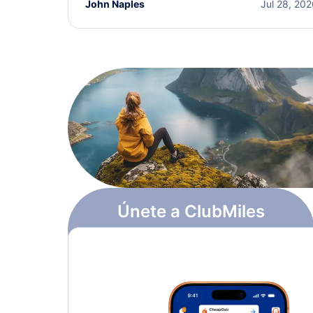
John Naples
Jul 28, 20
Únete a ClubMiles
Regístrate y obtén
$10
en puntos
Más información