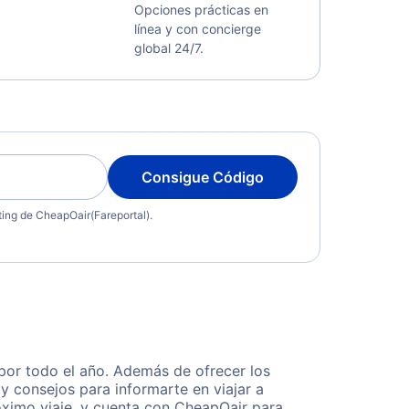
Opciones prácticas en
línea y con concierge
global 24/7.
Consigue Código
eting de CheapOair(Fareportal).
por todo el año. Además de ofrecer los
y consejos para informarte en viajar a
óximo viaje, y cuenta con CheapOair para