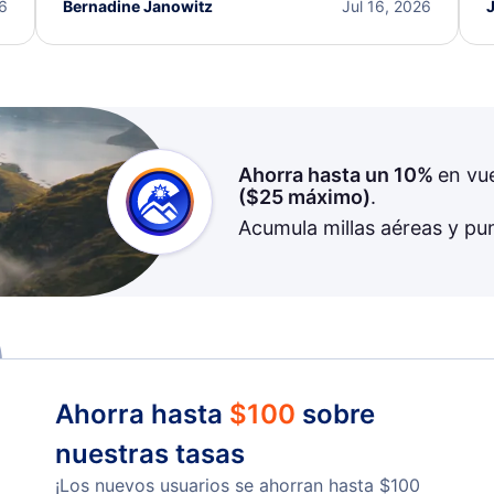
I truly appreciate the excellent support and
26
Bernadine Janowitz
Jul 16, 2026
dedication to resolving my issue.
Ahorra hasta un 10%
en vu
(
$25
máximo)
.
Acumula millas aéreas y pu
Ahorra hasta
$
100
sobre
nuestras tasas
¡Los nuevos usuarios se ahorran hasta
$
100