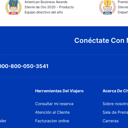
American Business Awards
Premio
Stevie de Oro 2020 – Producto
Stevie
Equipo directivo del año
Depar
Conéctate Con 
000-800-050-3541
Herramientas Del Viajero
Acerca De C
Consultar mi reserva
Sobre nosotr
Atención al Cliente
Sala de Pren
iler
Facturacion online
Carreras