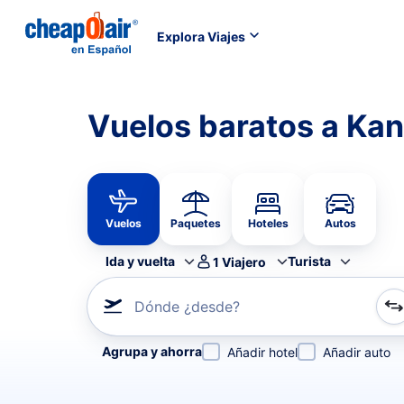
Explora Viajes
Vuelos baratos a Ka
Vuelos
Paquetes
Hoteles
Autos
Ida y vuelta
Turista
1
Viajero
Dónde ¿desde?
Refina tu búsqueda por aerolínea, por ciudad o aerop
Agrupa y ahorra
Añadir hotel
Añadir auto