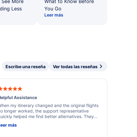
: See More
What to Know Before
ding Less
You Go
Leer más
Escribe una reseña
Ver todas las reseñas
elpful Assistance
hen my itinerary changed and the original flights
o longer worked, the support representative
uickly helped me find better alternatives. They
ere professional, courteous, and went above and
Leer más
eyond to resolve the issue. I'm grateful for the
xcellent assistance and smooth experience.