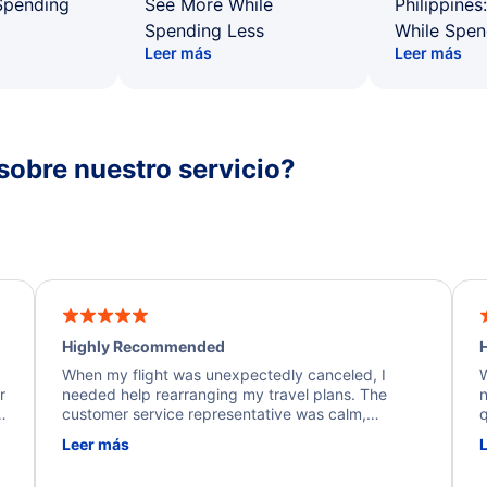
Spending
See More While
Philippines
Spending Less
While Spen
Leer más
Leer más
sobre nuestro servicio?
Highly Recommended
H
When my flight was unexpectedly canceled, I
W
r
needed help rearranging my travel plans. The
n
y
customer service representative was calm,
q
d
professional, and extremely helpful throughout the
w
Leer más
.
process. They quickly found alternative flight
b
options and assisted with the necessary follow-up.
e