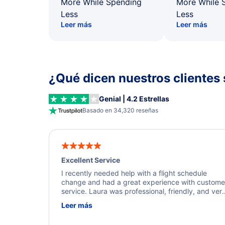
More While Spending
More While 
Less
Less
Leer más
Leer más
¿Qué dicen nuestros clientes 
Genial | 4.2 Estrellas
Basado en 34,320 reseñas
Excellent Service
I recently needed help with a flight schedule
change and had a great experience with custome
service. Laura was professional, friendly, and ver
helpful throughout the process. She quickly foun
Leer más
a solution and kept me informed of the next steps
I truly appreciate her excellent service.