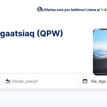
¡Ofertas solo por teléfono! Llame al
1-
ngaatsiaq (QPW)
Dónde ¿hacia?
Vie, Ago
uerto o por vuelos directos