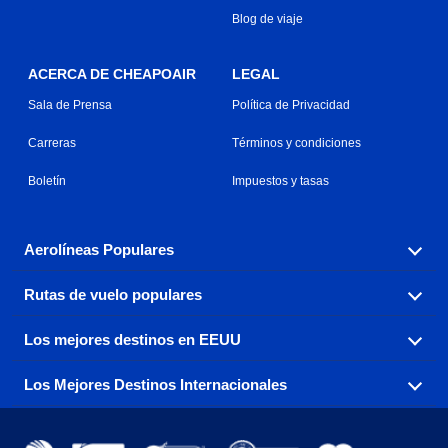
Blog de viaje
ACERCA DE CHEAPOAIR
LEGAL
Sala de Prensa
Política de Privacidad
Carreras
Términos y condiciones
Boletín
Impuestos y tasas
Aerolíneas Populares
Rutas de vuelo populares
Explora nuestras opciones de tarifas aéreas baratas por
aerolínea, con más de 500 opciones para elegir.
Los mejores destinos en EEUU
Reserva una de nuestras rutas de vuelo más populares
Aeromexico
Air Canada
con tres sencillos clics.
Los Mejores Destinos Internacionales
Air France
Encuentra boletos de avión baratos a destinos
Alaska Airlines
populares de los EEUU de costa a costa.
Atlanta a Ft Lauderdale
Chicago a Las Vegas
American Airlines
China Eastern Airlines
Consigue vuelos baratos a destinos globales en Europa,