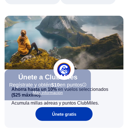
Únete a ClubMiles
Regístrate y obtén
$10
en puntos
Ahorra hasta un 10%
en vuelos seleccionados
Más información
(
$25
máximo)
.
Acumula millas aéreas y puntos ClubMiles.
Únete gratis