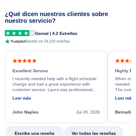
¿Qué dicen nuestros clientes sobre
nuestro servicio?
Genial | 4.2 Estrellas
Basado en 34,320 reseñas
Excellent Service
Highly R
I recently needed help with a flight schedule
When my fl
change and had a great experience with
needed hel
customer service. Laura was professional,
The custom
friendly, and very helpful throughout the
calm, prof
Leer más
Leer más
process. She quickly found a solution and
throughout
kept me informed of the next steps. I truly
alternative
appreciate her excellent service.
necessary f
John Naples
Jul 28, 2026
Bernadine
excellent s
my issue.
Escribe una reseña
Ver todas las reseñas