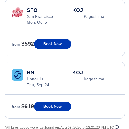
SFO
KOJ
San Francisco
Kagoshima
Mon, Oct 5
$592
Book Now
from
HNL
KOJ
Honolulu
Kagoshima
Thu, Sep 24
$619
Book Now
from
*All fares above were last found on:
Aug 08, 2026 at 12:21:20 PM UTC