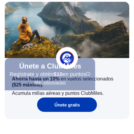
Únete a ClubMiles
Regístrate y obtén
$10
en puntos
Ahorra hasta un 10%
en vuelos seleccionados
Más información
(
$25
máximo)
.
Acumula millas aéreas y puntos ClubMiles.
Únete gratis