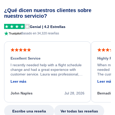
¿Qué dicen nuestros clientes sobre
nuestro servicio?
Genial | 4.2 Estrellas
Basado en 34,320 reseñas
Excellent Service
Highly R
I recently needed help with a flight schedule
When my fl
change and had a great experience with
needed hel
customer service. Laura was professional,
The custom
friendly, and very helpful throughout the
calm, prof
Leer más
Leer más
process. She quickly found a solution and
throughout
kept me informed of the next steps. I truly
alternative
appreciate her excellent service.
necessary f
John Naples
Jul 28, 2026
Bernadine
excellent s
my issue.
Escribe una reseña
Ver todas las reseñas