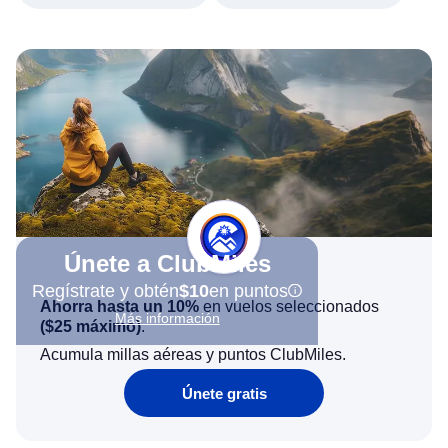
Únete a ClubMiles
Regístrate y obtén
$10
en puntos
Ahorra hasta un 10%
en vuelos seleccionados
Más información
(
$25
máximo)
.
Acumula millas aéreas y puntos ClubMiles.
Únete gratis