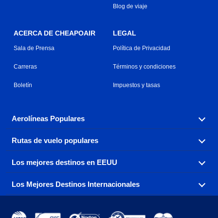
Blog de viaje
ACERCA DE CHEAPOAIR
LEGAL
Sala de Prensa
Política de Privacidad
Carreras
Términos y condiciones
Boletín
Impuestos y tasas
Aerolíneas Populares
Rutas de vuelo populares
Explora nuestras opciones de tarifas aéreas baratas por
aerolínea, con más de 500 opciones para elegir.
Los mejores destinos en EEUU
Reserva una de nuestras rutas de vuelo más populares
Aeromexico
Air Canada
con tres sencillos clics.
Los Mejores Destinos Internacionales
Air France
Encuentra boletos de avión baratos a destinos
Alaska Airlines
populares de los EEUU de costa a costa.
Atlanta a Ft Lauderdale
Chicago a Las Vegas
American Airlines
China Eastern Airlines
Consigue vuelos baratos a destinos globales en Europa,
Asia y más allá.