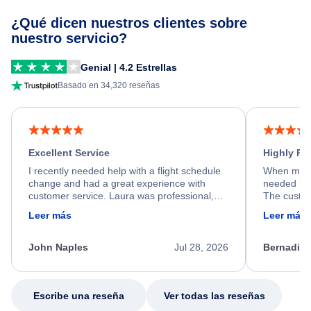
¿Qué dicen nuestros clientes sobre
nuestro servicio?
Genial | 4.2 Estrellas
Basado en 34,320 reseñas
Excellent Service
Highly R
I recently needed help with a flight schedule
When my fl
change and had a great experience with
needed hel
customer service. Laura was professional,
The custom
friendly, and very helpful throughout the
calm, prof
Leer más
Leer más
process. She quickly found a solution and
throughout
kept me informed of the next steps. I truly
alternative
appreciate her excellent service.
necessary f
John Naples
Jul 28, 2026
Bernadine
excellent s
my issue.
Escribe una reseña
Ver todas las reseñas