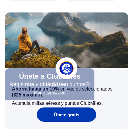
Únete a ClubMiles
Regístrate y obtén
$10
en puntos
Ahorra hasta un 10%
en vuelos seleccionados
Más información
(
$25
máximo)
.
Acumula millas aéreas y puntos ClubMiles.
Únete gratis