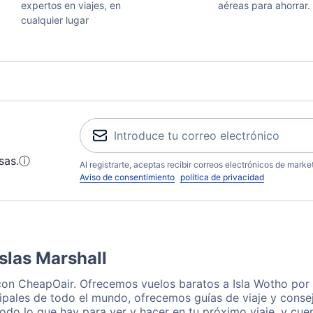
expertos en viajes, en
aéreas para ahorrar.
cualquier lugar
sas.
ⓘ
Al registrarte, aceptas recibir correos electrónicos de mark
Aviso de consentimiento
política de privacidad
Islas Marshall
 con CheapOair. Ofrecemos vuelos baratos a Isla Wotho por
ipales de todo el mundo, ofrecemos guías de viaje y consej
odo lo que hay para ver y hacer en tu próximo viaje, y cu