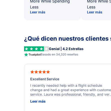
More While Spending
More While 
Less
Less
Leer más
Leer más
¿Qué dicen nuestros clientes 
Genial | 4.2 Estrellas
Basado en 34,320 reseñas
Excellent Service
I recently needed help with a flight schedule
change and had a great experience with custome
service. Laura was professional, friendly, and ver
helpful throughout the process. She quickly foun
Leer más
a solution and kept me informed of the next steps
I truly appreciate her excellent service.