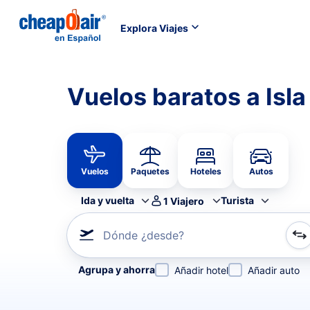
Explora Viajes
Vuelos baratos a Is
Vuelos
Paquetes
Hoteles
Autos
Ida y vuelta
Turista
1
Viajero
Dónde ¿desde?
Refina tu búsqueda por aerolínea, por ciudad o aerop
Agrupa y ahorra
Añadir hotel
Añadir auto