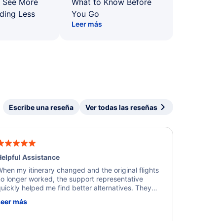
: See More
What to Know Before
ding Less
You Go
Leer más
Escribe una reseña
Ver todas las reseñas
elpful Assistance
hen my itinerary changed and the original flights
o longer worked, the support representative
uickly helped me find better alternatives. They
ere professional, courteous, and went above and
Leer más
eyond to resolve the issue. I'm grateful for the
xcellent assistance and smooth experience.