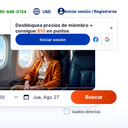
Iniciar sesión / Registrarse
845-848-0154
USD
Desbloquea precios de miembro +
consigue
$10
en puntos
Iniciar sesión
20
Jue, Ago 27
Vuelos directos