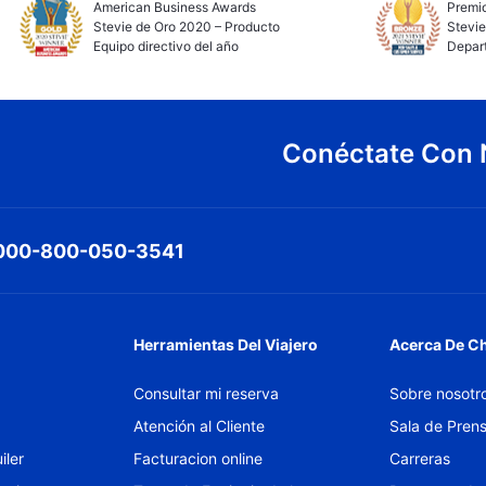
American Business Awards
Premio
Stevie de Oro 2020 – Producto
Stevie
Equipo directivo del año
Depar
Conéctate Con 
000-800-050-3541
Herramientas Del Viajero
Acerca De C
Consultar mi reserva
Sobre nosotr
Atención al Cliente
Sala de Pren
iler
Facturacion online
Carreras