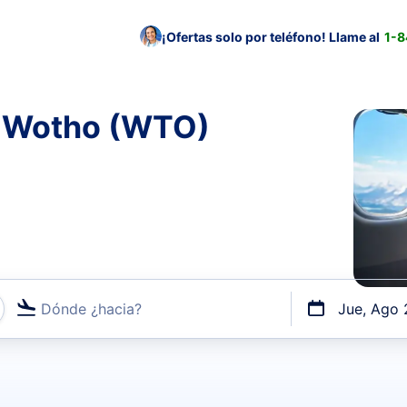
¡Ofertas solo por teléfono! Llame al
1-
la Wotho (WTO)
Dónde ¿hacia?
Jue, Ago 
uerto o por vuelos directos