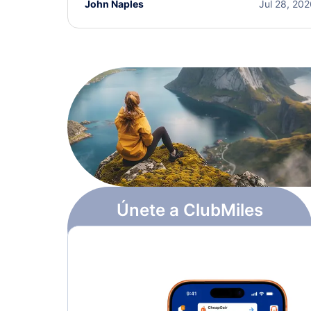
John Naples
Jul 28, 20
Únete a ClubMiles
Regístrate y obtén
$10
en puntos
Más información