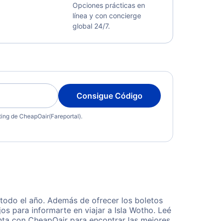
Opciones prácticas en
línea y con concierge
global 24/7.
Consigue Código
eting de CheapOair(Fareportal).
 todo el año. Además de ofrecer los boletos
os para informarte en viajar a Isla Wotho. Leé
enta con CheapOair para encontrar las mejores