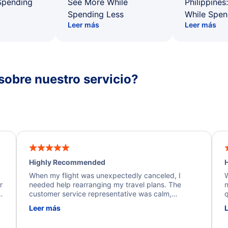
Spending
See More While
Philippines
Spending Less
While Spen
Leer más
Leer más
sobre nuestro servicio?
Highly Recommended
H
When my flight was unexpectedly canceled, I
W
r
needed help rearranging my travel plans. The
n
y
customer service representative was calm,
q
d
professional, and extremely helpful throughout the
w
Leer más
.
process. They quickly found alternative flight
b
options and assisted with the necessary follow-up.
e