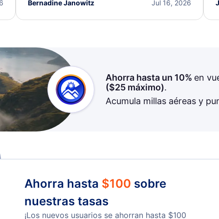
I truly appreciate the excellent support and
26
Bernadine Janowitz
Jul 16, 2026
dedication to resolving my issue.
Ahorra hasta un 10%
en vu
(
$25
máximo)
.
Acumula millas aéreas y pu
Ahorra hasta
$
100
sobre
nuestras tasas
¡Los nuevos usuarios se ahorran hasta
$
100