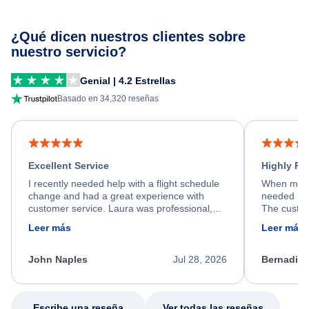
¿Qué dicen nuestros clientes sobre
nuestro servicio?
Genial | 4.2 Estrellas
Basado en 34,320 reseñas
Excellent Service
Highly R
I recently needed help with a flight schedule
When my fl
change and had a great experience with
needed hel
customer service. Laura was professional,
The custom
friendly, and very helpful throughout the
calm, prof
Leer más
Leer más
process. She quickly found a solution and
throughout
kept me informed of the next steps. I truly
alternative
appreciate her excellent service.
necessary f
John Naples
Jul 28, 2026
Bernadine
excellent s
my issue.
Escribe una reseña
Ver todas las reseñas