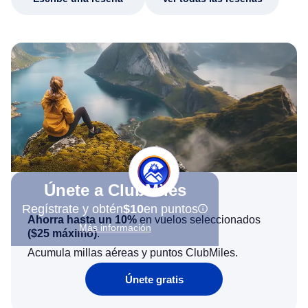
Únete a ClubMiles
Regístrate y obtén
$10
en puntos
Ahorra hasta un 10%
en vuelos seleccionados
Más información
(
$25
máximo)
.
Acumula millas aéreas y puntos ClubMiles.
Únete gratis