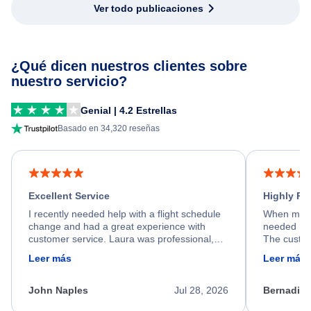
Ver todo publicaciones
¿Qué dicen nuestros clientes sobre
nuestro servicio?
Genial | 4.2 Estrellas
Basado en 34,320 reseñas
Excellent Service
Highly R
I recently needed help with a flight schedule
When my fl
change and had a great experience with
needed hel
customer service. Laura was professional,
The custom
friendly, and very helpful throughout the
calm, prof
Leer más
Leer más
process. She quickly found a solution and
throughout
kept me informed of the next steps. I truly
alternative
appreciate her excellent service.
necessary f
John Naples
Jul 28, 2026
Bernadine
excellent s