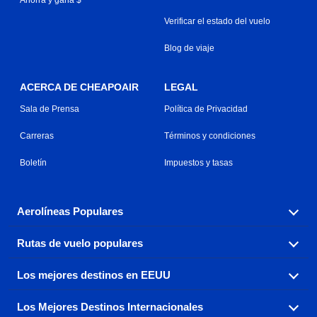
Verificar el estado del vuelo
Blog de viaje
ACERCA DE CHEAPOAIR
LEGAL
Sala de Prensa
Política de Privacidad
Carreras
Términos y condiciones
Boletín
Impuestos y tasas
Aerolíneas Populares
Rutas de vuelo populares
Explora nuestras opciones de tarifas aéreas baratas por
aerolínea, con más de 500 opciones para elegir.
Los mejores destinos en EEUU
Reserva una de nuestras rutas de vuelo más populares
Aeromexico
Air Canada
con tres sencillos clics.
Los Mejores Destinos Internacionales
Air France
Encuentra boletos de avión baratos a destinos
Alaska Airlines