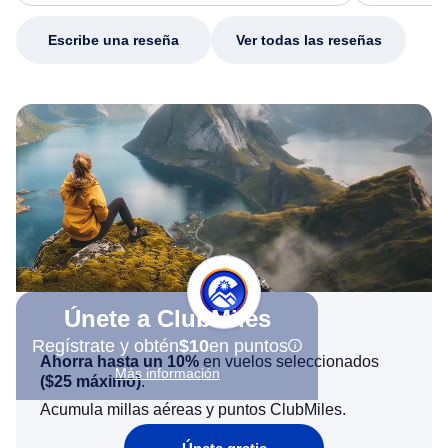
my issue.
Escribe una reseña
Ver todas las reseñas
Únete a ClubMiles
Regístrate y obtén
$10
en puntos
Ahorra hasta un 10%
en vuelos seleccionados
Más información
(
$25
máximo)
.
Acumula millas aéreas y puntos ClubMiles.