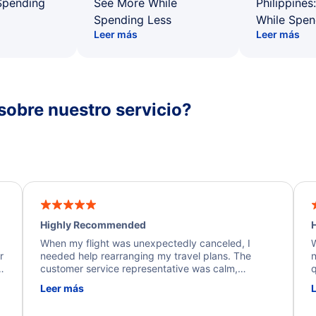
Spending
See More While
Philippines
Spending Less
While Spen
Leer más
Leer más
sobre nuestro servicio?
Highly Recommended
H
When my flight was unexpectedly canceled, I
W
r
needed help rearranging my travel plans. The
n
y
customer service representative was calm,
q
d
professional, and extremely helpful throughout the
w
Leer más
.
process. They quickly found alternative flight
b
options and assisted with the necessary follow-up.
e