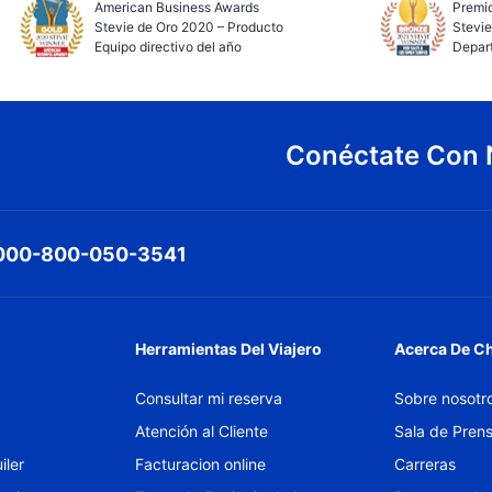
American Business Awards
Premio
Stevie de Oro 2020 – Producto
Stevie
Equipo directivo del año
Depar
Conéctate Con 
000-800-050-3541
Herramientas Del Viajero
Acerca De C
Consultar mi reserva
Sobre nosotr
Atención al Cliente
Sala de Pren
iler
Facturacion online
Carreras