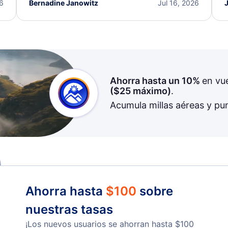
I truly appreciate the excellent support and
26
Bernadine Janowitz
Jul 16, 2026
dedication to resolving my issue.
Ahorra hasta un 10%
en vu
(
$25
máximo)
.
Acumula millas aéreas y pu
Ahorra hasta
$
100
sobre
nuestras tasas
¡Los nuevos usuarios se ahorran hasta
$
100