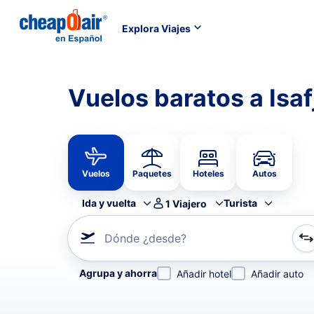
Explora Viajes
Vuelos baratos a Isaf
Vuelos
Paquetes
Hoteles
Autos
Ida y vuelta
Turista
1
Viajero
Dónde ¿desde?
Refina tu búsqueda por aerolínea, por ciudad o aerop
Agrupa y ahorra
Añadir hotel
Añadir auto