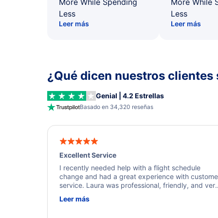
More While Spending
More While 
Less
Less
Leer más
Leer más
¿Qué dicen nuestros clientes 
Genial | 4.2 Estrellas
Basado en 34,320 reseñas
Excellent Service
I recently needed help with a flight schedule
change and had a great experience with custome
service. Laura was professional, friendly, and ver
helpful throughout the process. She quickly foun
Leer más
a solution and kept me informed of the next steps
I truly appreciate her excellent service.