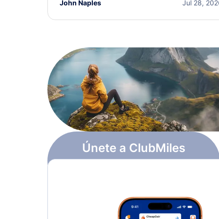
John Naples
Jul 28, 20
Únete a ClubMiles
Regístrate y obtén
$10
en puntos
Más información