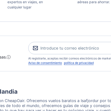
expertos en viajes, en
aéreas para ahorrar.
cualquier lugar
sas.
ⓘ
Al registrarte, aceptas recibir correos electrónicos de mark
Aviso de consentimiento
política de privacidad
slandia
con CheapOair. Ofrecemos vuelos baratos a Isafjordur por t
es de todo el mundo, ofrecemos guías de viaje y consejos p
o lo que hay para ver y hacer en tu próximo viaje, y cuen