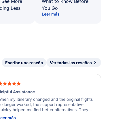
: See More
What to Know Before
ding Less
You Go
Leer más
Escribe una reseña
Ver todas las reseñas
elpful Assistance
hen my itinerary changed and the original flights
o longer worked, the support representative
uickly helped me find better alternatives. They
ere professional, courteous, and went above and
Leer más
eyond to resolve the issue. I'm grateful for the
xcellent assistance and smooth experience.