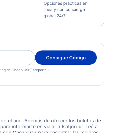
Opciones prácticas en
línea y con concierge
global 24/7.
Consigue Código
eting de CheapOair(Fareportal).
odo el año. Además de ofrecer los boletos de
ara informarte en viajar a Isafjordur. Leé a
ta con CheapOair para encontrar las mejores