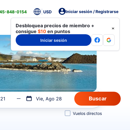
Iniciar sesión / Registrarse
845-848-0154
USD
Desbloquea precios de miembro +
consigue
$10
en puntos
Iniciar sesión
 21
Vie, Ago 28
Vuelos directos