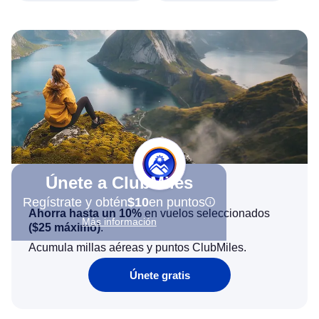
Únete a ClubMiles
Regístrate y obtén
$10
en puntos
Ahorra hasta un 10%
en vuelos seleccionados
Más información
(
$25
máximo)
.
Acumula millas aéreas y puntos ClubMiles.
Únete gratis