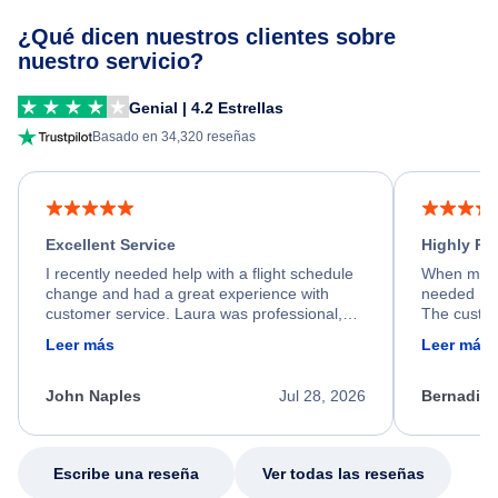
¿Qué dicen nuestros clientes sobre
nuestro servicio?
Genial | 4.2 Estrellas
Basado en 34,320 reseñas
Excellent Service
Highly R
I recently needed help with a flight schedule
When my fl
change and had a great experience with
needed hel
customer service. Laura was professional,
The custom
friendly, and very helpful throughout the
calm, prof
Leer más
Leer más
process. She quickly found a solution and
throughout
kept me informed of the next steps. I truly
alternative
appreciate her excellent service.
necessary f
John Naples
Jul 28, 2026
Bernadine
excellent s
my issue.
Escribe una reseña
Ver todas las reseñas