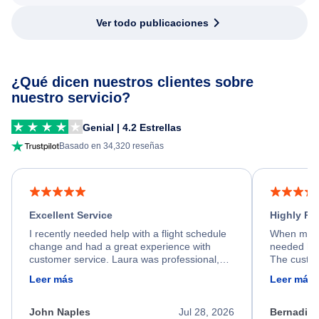
Ver todo publicaciones
¿Qué dicen nuestros clientes sobre
nuestro servicio?
Genial | 4.2 Estrellas
Basado en 34,320 reseñas
Excellent Service
Highly R
I recently needed help with a flight schedule
When my fl
change and had a great experience with
needed hel
customer service. Laura was professional,
The custom
friendly, and very helpful throughout the
calm, prof
Leer más
Leer más
process. She quickly found a solution and
throughout
kept me informed of the next steps. I truly
alternative
appreciate her excellent service.
necessary f
John Naples
Jul 28, 2026
Bernadine