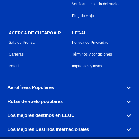
Verificar el estado del vuelo
Blog de viaje
ACERCA DE CHEAPOAIR
LEGAL
Sala de Prensa
Política de Privacidad
Carreras
Términos y condiciones
Boletín
Impuestos y tasas
Aerolíneas Populares
Rutas de vuelo populares
Explora nuestras opciones de tarifas aéreas baratas por
aerolínea, con más de 500 opciones para elegir.
Los mejores destinos en EEUU
Reserva una de nuestras rutas de vuelo más populares
Aeromexico
Air Canada
con tres sencillos clics.
Los Mejores Destinos Internacionales
Air France
Encuentra boletos de avión baratos a destinos
Alaska Airlines
populares de los EEUU de costa a costa.