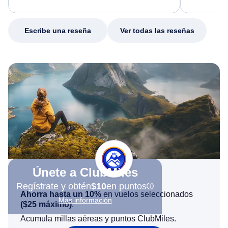
excellent s
my issue.
Escribe una reseña
Ver todas las reseñas
Únete a ClubMiles
Regístrate y obtén
$10
en puntos
Ahorra hasta un 10%
en vuelos seleccionados
Más información
(
$25
máximo)
.
Acumula millas aéreas y puntos ClubMiles.