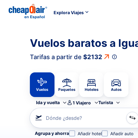
Explora Viajes
Vuelos baratos a Igu
Tarifas a partir de
$2132
Vuelos
Paquetes
Hoteles
Autos
Ida y vuelta
Turista
1
Viajero
Dónde ¿desde?
Refina tu búsqueda por aerolínea, por ciudad o aerop
Agrupa y ahorra
Añadir hotel
Añadir auto