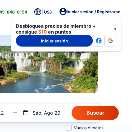
Iniciar sesión / Registrarse
845-848-0154
USD
Desbloquea precios de miembro +
consigue
$10
en puntos
Iniciar sesión
22
Sáb, Ago 29
Vuelos directos