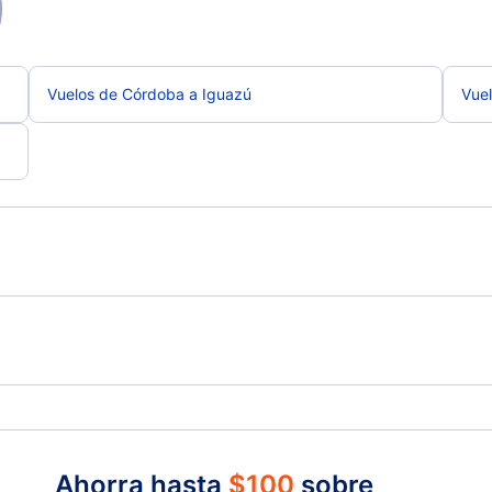
Vuelos de Córdoba a Iguazú
Vuel
Vuelos de Iguazú a San Carlos de Bariloche
Vue
Ahorra hasta
$
100
sobre