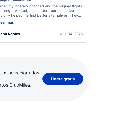
hen my itinerary changed and the original flights
o longer worked, the support representative
uickly helped me find better alternatives. They
ere professional, courteous, and went above and
Leer más
eyond to resolve the issue. I'm grateful for the
xcellent assistance and smooth experience.
John Naples
Aug 04, 2026
elos seleccionados
Únete gratis
ntos ClubMiles.