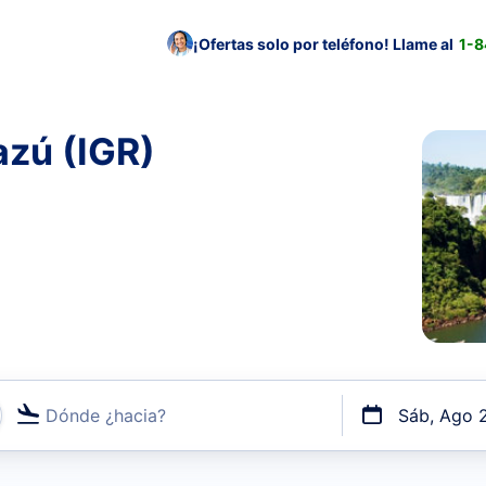
¡Ofertas solo por teléfono! Llame al
1-
azú (IGR)
Dónde ¿hacia?
Sáb, Ago 
uerto o por vuelos directos