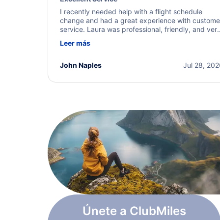
I recently needed help with a flight schedule
change and had a great experience with custome
service. Laura was professional, friendly, and ver
helpful throughout the process. She quickly foun
Leer más
a solution and kept me informed of the next steps
I truly appreciate her excellent service.
John Naples
Jul 28, 20
Únete a ClubMiles