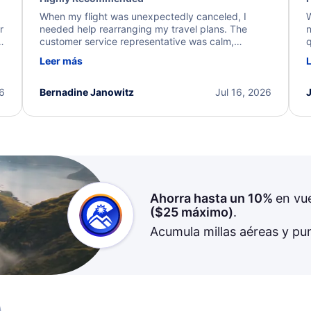
When my flight was unexpectedly canceled, I
W
r
needed help rearranging my travel plans. The
n
y
customer service representative was calm,
q
d
professional, and extremely helpful throughout the
w
Leer más
.
process. They quickly found alternative flight
b
options and assisted with the necessary follow-up.
e
I truly appreciate the excellent support and
26
Bernadine Janowitz
Jul 16, 2026
dedication to resolving my issue.
Ahorra hasta un 10%
en vu
(
$25
máximo)
.
Acumula millas aéreas y pu