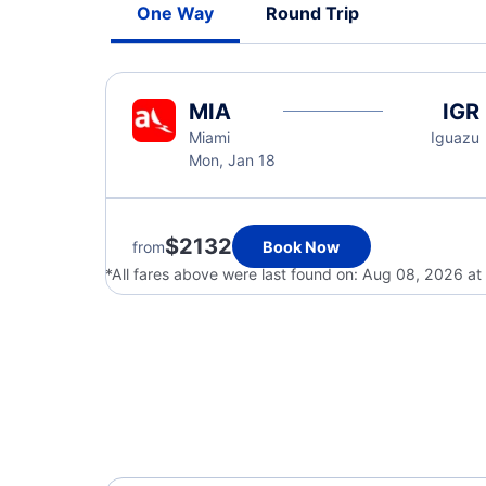
One Way
Round Trip
MIA
IGR
Miami
Iguazu
Mon, Jan 18
$2132
from
Book Now
*All fares above were last found on:
Aug 08, 2026 at