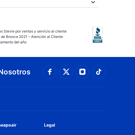
s Stevie por ventas y servicio al cliente
 de Bronce 2021 – Atención al Cliente
tamento del año
Nosotros
Conéctate con Faceboo
Connect with 
Conéctate con Twit
Conéctate
heapoair
Legal