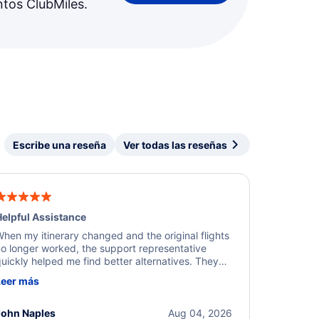
ntos ClubMiles.
Escribe una reseña
Ver todas las reseñas
elpful Assistance
hen my itinerary changed and the original flights
o longer worked, the support representative
uickly helped me find better alternatives. They
ere professional, courteous, and went above and
Leer más
eyond to resolve the issue. I'm grateful for the
xcellent assistance and smooth experience.
John Naples
Aug 04, 2026