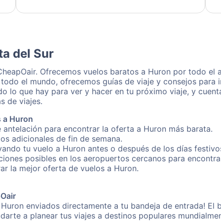
dedication to resolving my issue.
ta del Sur
CheapOair. Ofrecemos vuelos baratos a Huron por todo el 
 todo el mundo, ofrecemos guías de viaje y consejos para i
o lo que hay para ver y hacer en tu próximo viaje, y cuen
s de viajes.
s a Huron
 antelación para encontrar la oferta a Huron más barata.
gos adicionales de fin de semana.
rvando tu vuelo a Huron antes o después de los días festivo
iones posibles en los aeropuertos cercanos para encontrar
rar la mejor oferta de vuelos a Huron.
pOair
 Huron enviados directamente a tu bandeja de entrada! El b
yudarte a planear tus viajes a destinos populares mundial