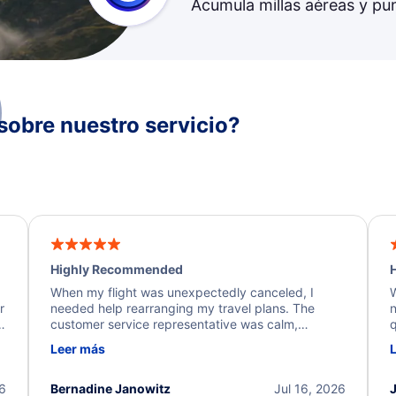
Acumula millas aéreas y pu
sobre nuestro servicio?
Highly Recommended
H
When my flight was unexpectedly canceled, I
W
r
needed help rearranging my travel plans. The
n
y
customer service representative was calm,
q
d
professional, and extremely helpful throughout the
w
Leer más
.
process. They quickly found alternative flight
b
options and assisted with the necessary follow-up.
e
I truly appreciate the excellent support and
26
Bernadine Janowitz
Jul 16, 2026