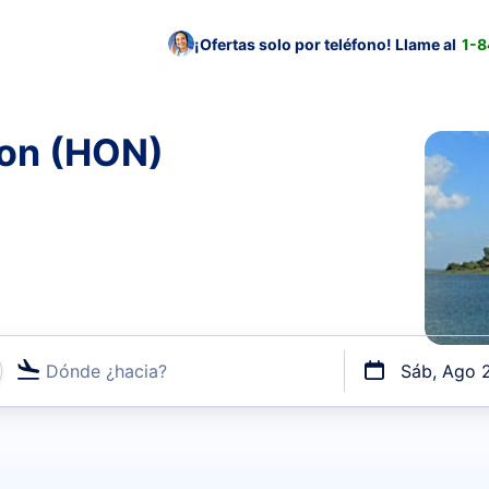
¡Ofertas solo por teléfono! Llame al
1-
ron (HON)
Dónde ¿hacia?
Sáb, Ago 
uerto o por vuelos directos