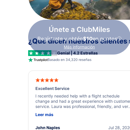
Únete a ClubMiles
Regístrate y obtén
$10
en puntos
¿Qué dicen nuestros clientes 
Más información
Genial | 4.2 Estrellas
Basado en 34,320 reseñas
Excellent Service
I recently needed help with a flight schedule
change and had a great experience with custome
service. Laura was professional, friendly, and ver
helpful throughout the process. She quickly foun
Leer más
a solution and kept me informed of the next steps
I truly appreciate her excellent service.
John Naples
Jul 28, 20