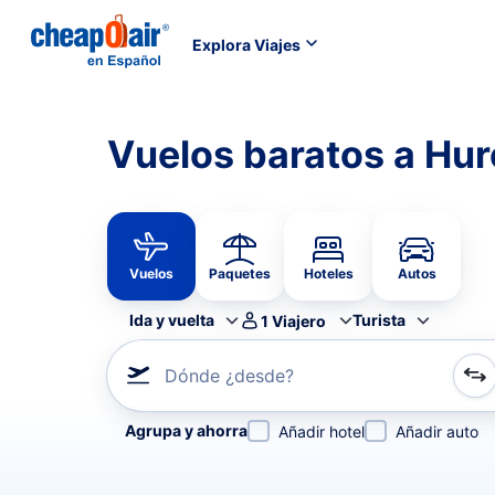
Explora Viajes
Vuelos baratos a Hu
Vuelos
Paquetes
Hoteles
Autos
Ida y vuelta
Turista
1
Viajero
Dónde ¿desde?
Refina tu búsqueda por aerolínea, por ciudad o aerop
Agrupa y ahorra
Añadir hotel
Añadir auto