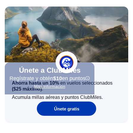
Únete a ClubMiles
Regístrate y obtén
$10
en puntos
Ahorra hasta un 10%
en vuelos seleccionados
Más información
(
$25
máximo)
.
Acumula millas aéreas y puntos ClubMiles.
Únete gratis