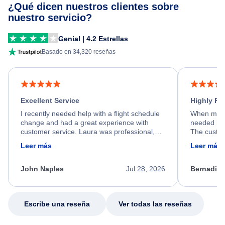
¿Qué dicen nuestros clientes sobre
nuestro servicio?
Genial | 4.2 Estrellas
Basado en 34,320 reseñas
Excellent Service
Highly R
I recently needed help with a flight schedule
When my fl
change and had a great experience with
needed hel
customer service. Laura was professional,
The custom
friendly, and very helpful throughout the
calm, prof
Leer más
Leer más
process. She quickly found a solution and
throughout
kept me informed of the next steps. I truly
alternative
appreciate her excellent service.
necessary f
John Naples
Jul 28, 2026
Bernadine
excellent s
my issue.
Escribe una reseña
Ver todas las reseñas