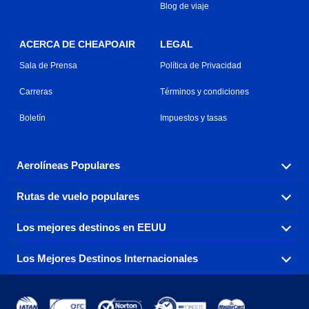
Blog de viaje
ACERCA DE CHEAPOAIR
LEGAL
Sala de Prensa
Política de Privacidad
Carreras
Términos y condiciones
Boletín
Impuestos y tasas
Aerolíneas Populares
Rutas de vuelo populares
Explora nuestras opciones de tarifas aéreas baratas por
aerolínea, con más de 500 opciones para elegir.
Los mejores destinos en EEUU
Reserva una de nuestras rutas de vuelo más populares
Aeromexico
Air Canada
con tres sencillos clics.
Los Mejores Destinos Internacionales
Air France
Encuentra boletos de avión baratos a destinos
Alaska Airlines
populares de los EEUU de costa a costa.
Atlanta a Ft Lauderdale
Chicago a Las Vegas
American Airlines
China Eastern Airlines
Consigue vuelos baratos a destinos globales en Europa,
Asia y más allá.
Ft Lauderdale a Nueva York
Los Ángeles a Las Vegas