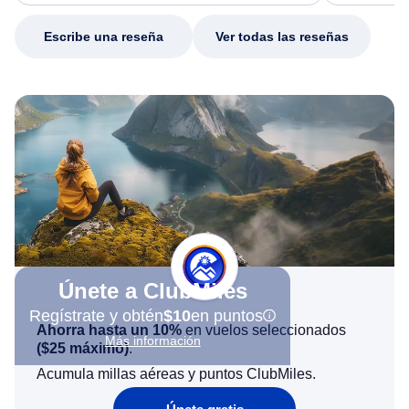
my issue.
Escribe una reseña
Ver todas las reseñas
Únete a ClubMiles
Regístrate y obtén
$10
en puntos
Ahorra hasta un 10%
en vuelos seleccionados
Más información
(
$25
máximo)
.
Acumula millas aéreas y puntos ClubMiles.