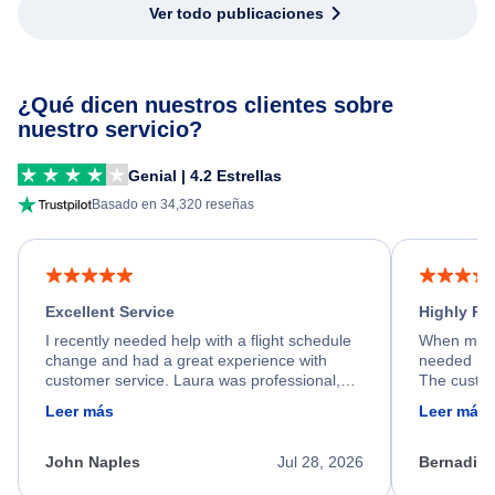
Ver todo publicaciones
¿Qué dicen nuestros clientes sobre
nuestro servicio?
Genial | 4.2 Estrellas
Basado en 34,320 reseñas
Excellent Service
Highly R
I recently needed help with a flight schedule
When my fl
change and had a great experience with
needed hel
customer service. Laura was professional,
The custom
friendly, and very helpful throughout the
calm, prof
Leer más
Leer más
process. She quickly found a solution and
throughout
kept me informed of the next steps. I truly
alternative
appreciate her excellent service.
necessary f
John Naples
Jul 28, 2026
Bernadine
excellent s