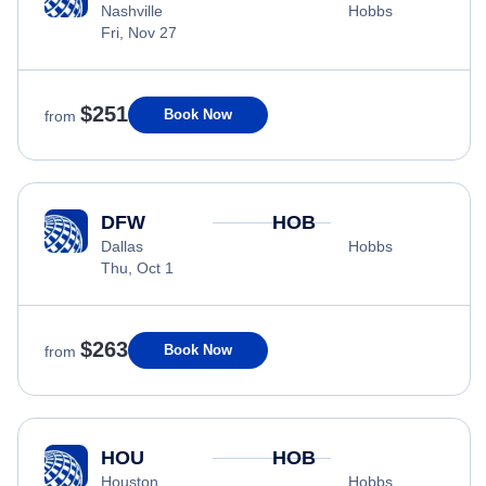
Nashville
Hobbs
Fri, Nov 27
$251
Book Now
from
DFW
HOB
Dallas
Hobbs
Thu, Oct 1
$263
Book Now
from
HOU
HOB
Houston
Hobbs