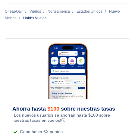
Vuelos de Hobbs a Dallas
Vuelos de Chicago a Hobbs
Carlsbad Vuelos
CheapOair
Vuelos
Norteamérica
Estados Unidos
Nuevo
Vuelos de Hobbs a Seattle
Mexico
Hobbs Vuelos
Midland-Odessa Vuelos
Roosevelt Vuelos
Ahorra hasta
$
100
sobre nuestras tasas
¡Los nuevos usuarios se ahorran hasta
$
100
sobre
nuestras tasas en vuelos!
ⓘ
Gana hasta 6X puntos