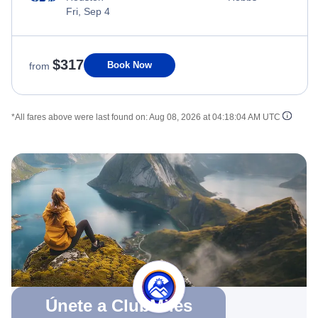
Fri, Sep 4
$317
Book Now
from
*All fares above were last found on:
Aug 08, 2026 at 04:18:04 AM UTC
Únete a ClubMiles