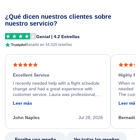
¿Qué dicen nuestros clientes sobre
nuestro servicio?
Genial | 4.2 Estrellas
Basado en 34,320 reseñas
Excellent Service
Highly R
I recently needed help with a flight schedule
When my fl
change and had a great experience with
needed hel
customer service. Laura was professional,
The custom
friendly, and very helpful throughout the
calm, prof
Leer más
Leer más
process. She quickly found a solution and
throughout
kept me informed of the next steps. I truly
alternative
appreciate her excellent service.
necessary f
John Naples
Jul 28, 2026
Bernadine
excellent s
my issue.
Escribe una reseña
Ver todas las reseñas