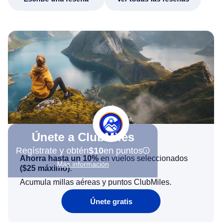
Únete a ClubMiles
Regístrate y obtén
$10
en puntos
Ahorra hasta un 10%
en vuelos seleccionados
Más información
(
$25
máximo)
.
Acumula millas aéreas y puntos ClubMiles.
Únete gratis