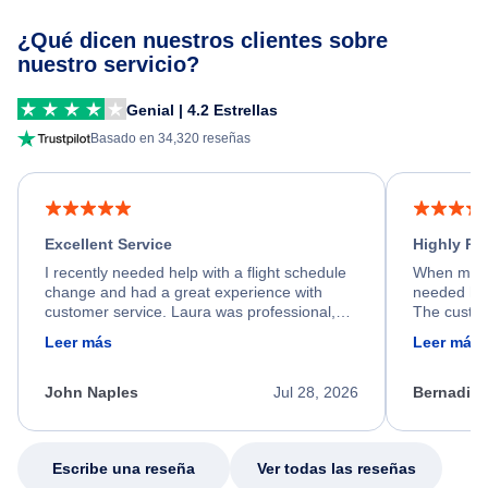
¿Qué dicen nuestros clientes sobre
nuestro servicio?
Genial | 4.2 Estrellas
Basado en 34,320 reseñas
Excellent Service
Highly R
I recently needed help with a flight schedule
When my fl
change and had a great experience with
needed hel
customer service. Laura was professional,
The custom
friendly, and very helpful throughout the
calm, prof
Leer más
Leer más
process. She quickly found a solution and
throughout
kept me informed of the next steps. I truly
alternative
appreciate her excellent service.
necessary f
John Naples
Jul 28, 2026
Bernadine
excellent s
my issue.
Escribe una reseña
Ver todas las reseñas