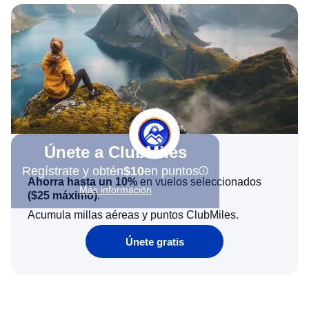
Únete a ClubMiles
Regístrate y obtén
$10
en puntos
Ahorra hasta un 10%
en vuelos seleccionados
Más información
(
$25
máximo)
.
Acumula millas aéreas y puntos ClubMiles.
Únete gratis