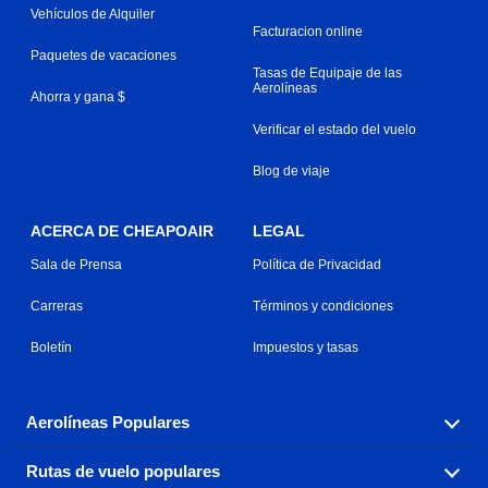
Vehículos de Alquiler
Facturacion online
Paquetes de vacaciones
Tasas de Equipaje de las
Aerolíneas
Ahorra y gana $
Verificar el estado del vuelo
Blog de viaje
ACERCA DE CHEAPOAIR
LEGAL
Sala de Prensa
Política de Privacidad
Carreras
Términos y condiciones
Boletín
Impuestos y tasas
Aerolíneas Populares
Rutas de vuelo populares
Explora nuestras opciones de tarifas aéreas baratas por