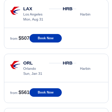
LAX
HRB
Los Angeles
Harbin
Mon, Aug 31
$507
Book Now
from
ORL
HRB
Orlando
Harbin
Sun, Jan 31
$561
Book Now
from