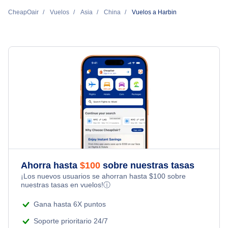
Vuelos de Nueva York a Harbin
China Southern Airlines
CheapOair
Vuelos
Asia
China
Vuelos a Harbin
Vuelos de Washington DC a Harbin
Ahorra hasta
$
100
sobre nuestras tasas
¡Los nuevos usuarios se ahorran hasta
$
100
sobre
nuestras tasas en vuelos!
ⓘ
Gana hasta 6X puntos
Soporte prioritario 24/7