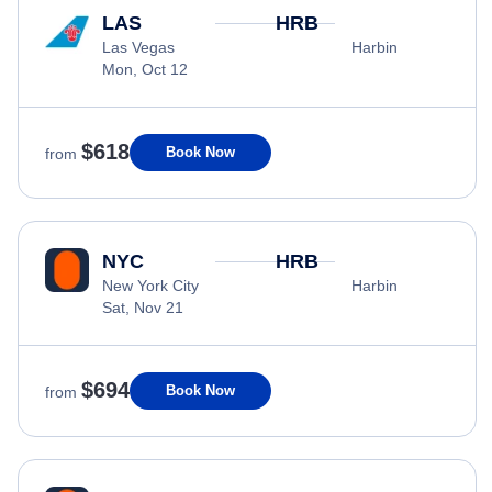
LAS
HRB
Las Vegas
Harbin
Mon, Oct 12
$618
Book Now
from
NYC
HRB
New York City
Harbin
Sat, Nov 21
$694
Book Now
from