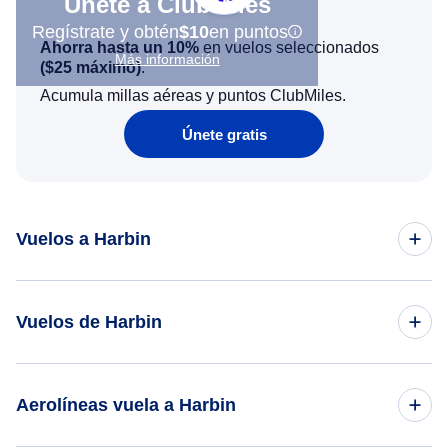
Únete a ClubMiles
Regístrate y obtén
$10
en puntos
Ahorra hasta un 10%
en vuelos seleccionados
Más información
(
$25
máximo)
.
Acumula millas aéreas y puntos ClubMiles.
Únete gratis
Vuelos a Harbin
Vuelos de San Francisco a Harbin
Vuelos de Harbin
Vuelos de Hong Kong a Harbin
Vuelos de Harbin a los Angeles
Aerolíneas vuela a Harbin
Vuelos de Singapur a Harbin