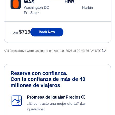
WAS
HRB
Washington DC
Harbin
Fri, Sep 4
$719
Book Now
from
*All fares above were last found on:
Aug 10, 2026 at 00:43:26 AM UTC
Reserva con confianza.
Con la confianza de más de 40
millones de viajeros
Promesa de Igualar Precios
ⓘ
¿Encontraste una mejor oferta? ¡La
igualamos!