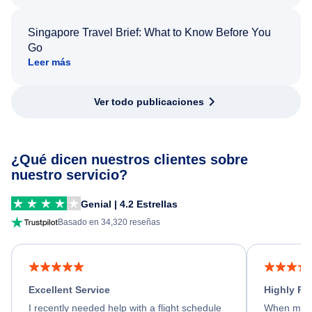
Singapore Travel Brief: What to Know Before You
Go
Leer más
Ver todo publicaciones
¿Qué dicen nuestros clientes sobre
nuestro servicio?
Genial | 4.2 Estrellas
Basado en 34,320 reseñas
Excellent Service
Highly R
I recently needed help with a flight schedule
When my fl