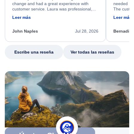
change and had a great experience with
needed hel
customer service. Laura was professional,
The custom
friendly, and very helpful throughout the
calm, prof
Leer más
Leer más
process. She quickly found a solution and
throughout
kept me informed of the next steps. I truly
alternative
appreciate her excellent service.
necessary f
John Naples
Jul 28, 2026
Bernadine
excellent s
my issue.
Escribe una reseña
Ver todas las reseñas